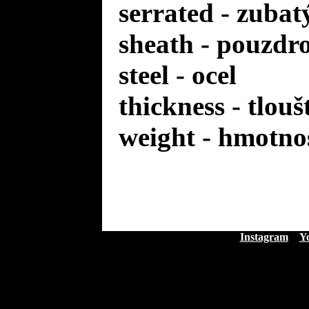
serrated - zuba
sheath - pouzdr
steel - ocel
thickness - tlou
weight - hmotno
Instagram
Y