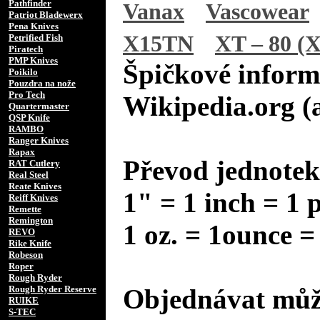
Pathfinder
Vanax
Vascowear
Patriot Bladewerx
Pena Knives
X15TN
XT – 80 (X
Petrified Fish
Piratech
PMP Knives
Špičkové inform
Poikilo
Pouzdra na nože
Pro Tech
Wikipedia.org (
Quartermaster
QSP Knife
RAMBO
Ranger Knives
Rapax
Převod jednotek
RAT Cutlery
Real Steel
Reate Knives
1" = 1 inch = 1 
Reiff Knives
Remette
Remington
1 oz. = 1ounce =
REVO
Rike Knife
Robeson
Roper
Rough Ryder
Rough Ryder Reserve
Objednávat může
RUIKE
S-TEC