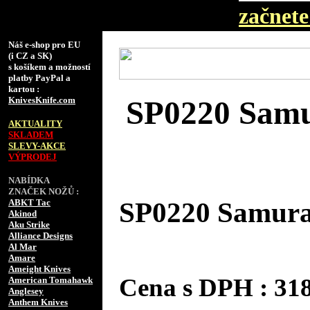
začnete 
Náš e-shop pro EU
(i CZ a SK)
s košíkem a možností
platby PayPal a
kartou :
KnivesKnife.com
SP0220 Sam
AKTUALITY
SKLADEM
SLEVY-AKCE
VÝPRODEJ
NABÍDKA
ZNAČEK NOŽŮ :
ABKT Tac
SP0220 Samur
Akinod
Aku Strike
Alliance Designs
Al Mar
Amare
Ameight Knives
Cena s DPH : 3
American Tomahawk
Anglesey
Anthem Knives