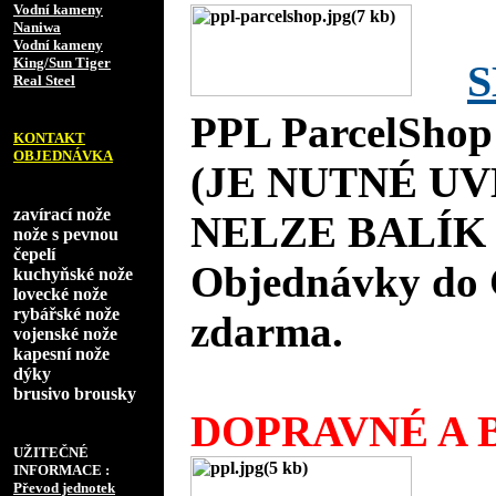
Vodní kameny
Naniwa
Vodní kameny
King/Sun Tiger
S
Real Steel
PPL ParcelShop
KONTAKT
OBJEDNÁVKA
(JE NUTNÉ UV
zavírací nože
NELZE BALÍK 
nože s pevnou
čepelí
Objednávky do 
kuchyňské nože
lovecké nože
rybářské nože
zdarma.
vojenské nože
kapesní nože
dýky
brusivo brousky
DOPRAVNÉ A B
UŽITEČNÉ
INFORMACE :
Převod jednotek