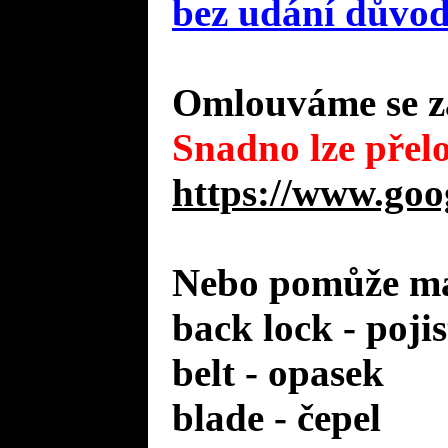
bez udání důvo
Omlouváme se za
Snadno lze přelo
https://www.goo
Nebo pomůže mal
back lock - poji
belt - opasek
blade - čepel