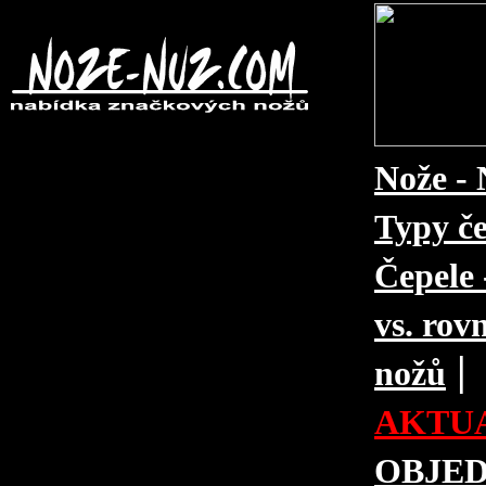
Nože - 
Typy če
Čepele 
vs. rovn
|
nožů
AKTUA
OBJE