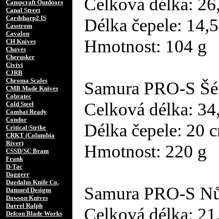
Celková délka: 26
Campcraft Outdoors
Canal Street
Cardsharp2 IS
Délka čepele: 14,
Casstrom
Cavalon
Hmotnost: 104 ​g
CH Knives
Chaves
Cherusker
Civivi
CJRB
Chroma Scales
Samura PRO-S Šé
CMB Made Knives
Cobratec
Celková délka: 34
Cold Steel
Combat Ready
Condor
Délka čepele: 20 
Critical-Strike
CRKT (Columbia
River)
Hmotnost: 220 ​g
CSSD/SC Bram
Frank
D-Tac
Daggerr
Daedalus Knife Co.
Samura PRO-S Nůž
Damned Designs
Dawson Knives
Darrel Ralph
Celková délka: 21
Defcon Blade Works