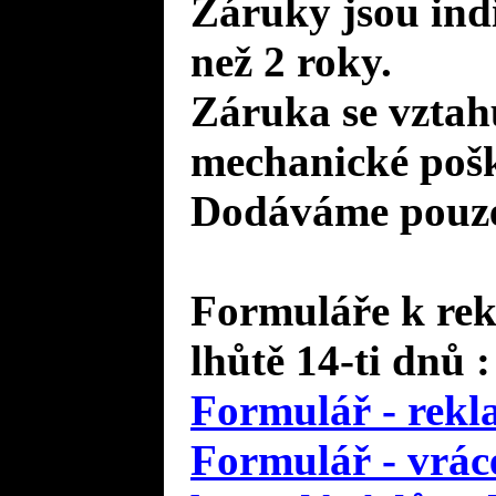
Záruky jsou ind
než 2 roky.
Záruka se vztah
mechanické pošk
Dodáváme pouze 
Formuláře k rek
lhůtě 14-ti dnů :
Formulář - rekl
Formulář - vráce