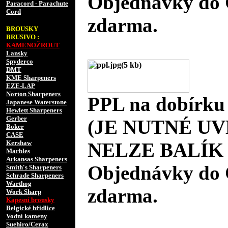
Objednávky do 
Paracord - Parachute
Cord
zdarma.
BROUSKY
BRUSIVO :
KAMENOŽROUT
Lansky
Spyderco
DMT
KME Sharpeners
EZE-LAP
Norton Sharpeners
PPL na dobírku
Japanese Waterstone
Hewlett Sharpeners
Gerber
(JE NUTNÉ UV
Boker
CASE
Kershaw
NELZE BALÍK 
Marbles
Arkansas Sharpeners
Objednávky do 
Smith's Sharpeners
Schrade Sharpeners
Warthog
zdarma.
Work Sharp
Kapesní brousky
Belgické břidlice
Vodní kameny
Suehiro/Cerax