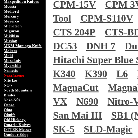
Maxpedition Knives
CPM-15V
CPM 3
Mcusta
Medford
Tool
CPM-S110V
Mercury
Meyerco
Microtech
CTS 204P
CTS-B
Miguron
Mikihisa
Mission
DC53
DNH 7
Du
MKM-Maniago Knife
Makers
Moki
Hitachi Super Blue 
Morakniv
Myerchin
Nemesis
K340
K390
L6
Nezařazeno
Nite Ize
MagnaCut
Magn
NO 7
North Mountain
Blades
VX
N690
Nitro-
Nože-Nůž
Ocaso
Ohta
San Mai III
SB1 (N
Oknife
Old Hickory
Ontario Knives
SK-5
SLD-Magic
OTTER-Messer
Outdoor Edge