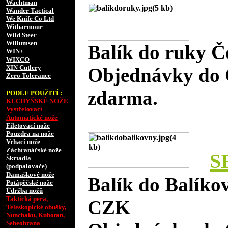
Wachtman
Wander Tactical
We Knife Co Ltd
Witharmour
Wild Steer
Willumsen
Balík do ruky Č
WIN+
WIXCO
XIN Cutlery
Objednávky do 
Zero Tolerance
zdarma.
PODLE POUŽITÍ :
KUCHYŇSKÉ NOŽE
Vystřelovací
Automatické nože
Filetovací nože
Pouzdra na nože
Vrhací nože
Záchranářské nože
S
Škrtadla
(podpalovače)
Damaškové nože
Balík do Balíko
Potápěčské nože
Údržba nožů
Taktická pera,
CZK
Teleskopické obušky,
Nunchaku, Kubotan,
Sebeobrana