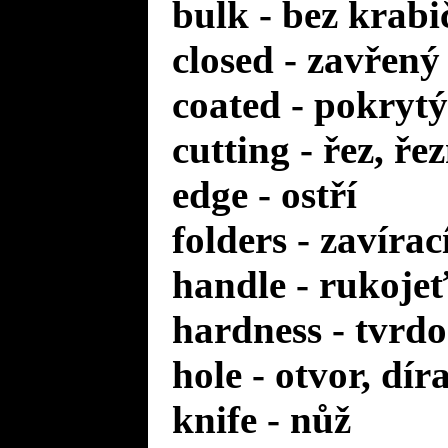
bulk - bez krabi
closed - zavřený
coated - pokrytý
cutting - řez, ře
edge - ostří
folders - zavírac
handle - rukoje
hardness - tvrdo
hole - otvor, dír
knife - nůž