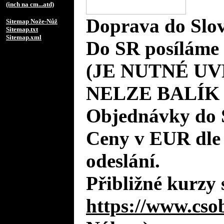
(inch na cm...atd)
Doprava do Slov
Sitemap Nože-Nůž
Sitemap.txt
Sitemap.xml
Do SR posíláme 
(JE NUTNÉ UV
NELZE BALÍK
Objednávky do 
Ceny v EUR dle
odeslání.
Přibližné kurzy 
https://www.cso