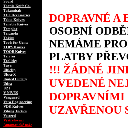
Svord
Tactile Knife Co.
Takumitak
DOPRAVNÉ A B
TEC Accessories
Tekta Knives
Tenable Knives
OSOBNÍ ODBĚ
Templar
Terzuola
Tokisu
NEMÁME PROD
Tools for Gents
TOPS Knives
TOOR Knives
PLATBY PŘEV
Trivisa
Trollsky
Tuya
!!! ŽÁDNÉ JI
Ulticlip
Ultra-X
UVEDENÉ NEJ
United Cutlery
Utica
UZI
DOPRAVNÍMI
V NIVES
Vanguard
Vero Engineering
UZAVŘENOU S
VDK Knives
Viking Tactics
Vosteed
Vystřelovací
Automatické nože