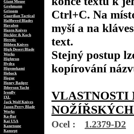
konce textu k je
Giant Mouse
Grohmann
Ctrl+C. Na místo
Grissom
Guardian Tactical
Halfbreed Blades
myší a na kláves
Havalon
Hazen Knives
Heckler & Koch
text.
Heretic
Hibben Knives
High Desert Blade
Stejný postup lz
Works
Hightron
Hydra
kopírování názv
Higonokami
Hoback
Hogue
Honey Badger
Ibberson Yacht
VLASTNOSTI 
Ironfly
IXL
Jack Wolf Knives
NOŽÍŘSKÝCH
Jason Perry Blade
Works
Ka-Bar
Kai USA
Ocel :
1.2379-D2
Kanetsune
Kansept