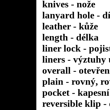
knives - nože
lanyard hole - d
leather - kůže
length - délka
liner lock - poji
liners - výztuhy
overall - otevře
plain - rovný, r
pocket - kapesní
reversible klip 