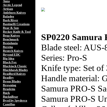
Anza
Arctic Legend
Artisan
Attleboro Knives
Baladeo
Bark River
Bastinelli Creations
Bear & Son
Becker Knife & Tool
SP0220 Samura
Begg Knives
Benchmark
Benjahmin
Blade steel: AUS-
Beretta
Bestech Knives
Series: Pro-S
Beyond EDC
Big Idea
Black Fox
Knife type: Set of
Blackjack Classic
Blackhawk Blades
Bradford Knives
Handle material: 
Bradley
Brous Blades
Browning
Samura PRO-S Sad
Brusletto
Buck
Samura PRO-S Uni
BucknBear
Byrd by Spyderco
Camillus