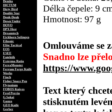
Demko
Délka čepele: 9 c
DICTUM
Dirty Bird
Double Star
Hmotnost: 97 ​g
Douk-Douk
Down Under
DOVO
DPX Hest
Dreamtech
Eickhorn Solingen
Eikonic
Omlouváme se za
Elite Tactical
EOS
ESEE
Snadno lze přelo
Eutektik
Extrema Ratio
https://www.goo
FerraMonster
Ferrum Forge Knife
Works
Finch
Fisher Space Pen
Flytanium
Text který chcet
FOBOS Knives
Fred Perrin
G.Sakai
stisknutém levé
Ganzo
GEO Knife
Gerber