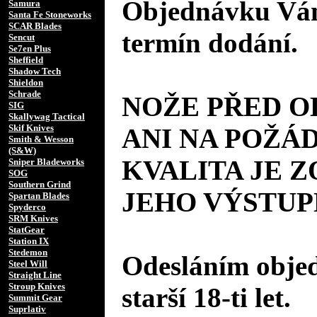
Objednávku Vám
Samura
Santa Fe Stoneworks
SCAR Blades
termín dodání.
Sencut
Se7en Plus
Sheffield
Shadow Tech
Shieldon
Schrade
NOŽE PŘED 
SIG
Skallywag Tactical
Skif Knives
ANI NA POŽÁD
Smith & Wesson
(S&W)
KVALITA JE 
Sniper Bladeworks
SOG
Southern Grind
JEHO VÝSTUP
Spartan Blades
Spyderco
SRM Knives
StatGear
Station IX
Stedemon
Odesláním objed
Steel Will
Straight Line
Stroup Knives
starší 18-ti let.
Summit Gear
Suprlativ