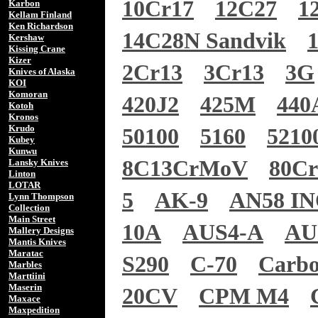
10Cr17
12C27
1
Karbon
Kellam Finland
Ken Richardson
14C28N Sandvik
Kershaw
Kissing Crane
Kizer
2Cr13
3Cr13
3G
Knives of Alaska
KOI
Komoran
420J2
425M
440
Kotoh
Kronos
Krudo
50100
5160
5210
Kubey
Kunwu
8C13CrMoV
80C
Lansky Knives
Linton
LOTAR
5
AK-9
AN58 I
Lynn Thompson
Collection
Main Street
10A
AUS4-A
AU
Mallery Designs
Mantis Knives
Maratac
S290
C-70
Carb
Marbles
Marttiini
Maserin
20CV
CPM M4
Maxace
Maxpedition