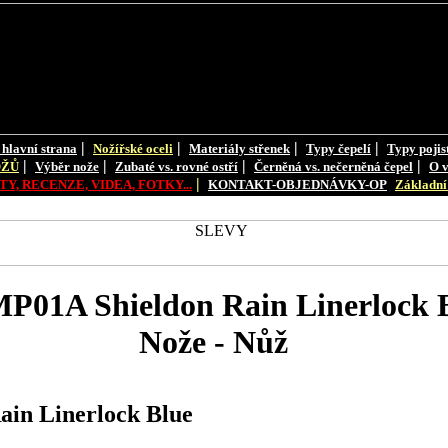
|
|
|
|
 hlavní strana
Nožířské oceli
Materiály střenek
Typy čepelí
Typy pojis
|
|
|
|
OŽŮ
Výběr nože
Zubaté vs. rovné ostří
Černěná vs. nečerněná čepel
O v
|
Y, RECENZE, VIDEA, FOTKY...
KONTAKT-OBJEDNÁVKY-OP
Základní 
P01A Shieldon Rain Linerlock 
Nože - Nůž
in Linerlock Blue