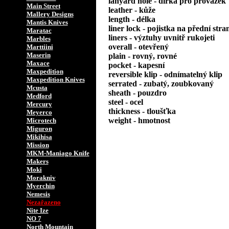
lanyard hole - dírka pro provázek
Main Street
leather - kůže
Mallery Designs
length - délka
Mantis Knives
liner lock - pojistka na přední stra
Maratac
liners - výztuhy uvnitř rukojeti
Marbles
overall - otevřený
Marttiini
Maserin
plain - rovný, rovné
Maxace
pocket - kapesní
Maxpedition
reversible klip - odnímatelný klip
Maxpedition Knives
serrated - zubatý, zoubkovaný
Mcusta
sheath - pouzdro
Medford
steel - ocel
Mercury
thickness - tloušťka
Meyerco
weight - hmotnost
Microtech
Miguron
Mikihisa
Mission
MKM-Maniago Knife
Makers
Moki
Morakniv
Myerchin
Nemesis
Nezařazeno
Nite Ize
NO 7
North Mountain