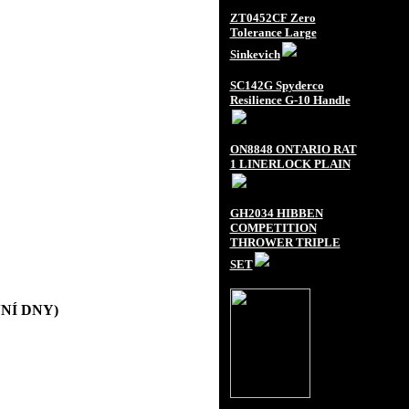
ZT0452CF Zero
Tolerance Large
Sinkevich
SC142G Spyderco
Resilience G-10 Handle
ON8848 ONTARIO RAT
1 LINERLOCK PLAIN
GH2034 HIBBEN
COMPETITION
THROWER TRIPLE
SET
OVNÍ DNY)