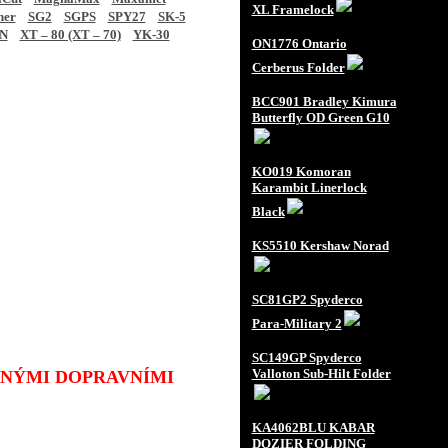
XL Framelock
ner
SG2
SGPS
SPY27
SK-5
N
XT – 80 (XT – 70)
YK-30
ON1776 Ontario
Cerberus Folder
BCC901 Bradley Kimura
Butterfly OD Green G10
KO019 Komoran
Karambit Linerlock
Black
KS5510 Kershaw Norad
SC81GP2 Spyderco
Para-Military 2
SC149GP Spyderco
Valloton Sub-Hilt Folder
JINÝMI DOPRAVNÍMI
KA4062BLU KABAR
DOZIER FOLDING