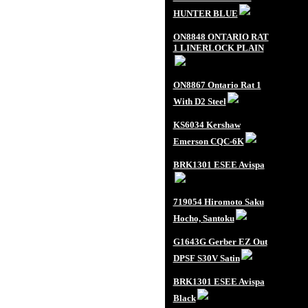
HUNTER BLUE
ON8848 ONTARIO RAT
1 LINERLOCK PLAIN
ON8867 Ontario Rat 1
With D2 Steel
KS6034 Kershaw
Emerson CQC-6K
BRK1301 ESEE Avispa
719054 Hiromoto Saku
Hocho, Santoku
G1643G Gerber EZ Out
DPSF S30V Satin
BRK1301 ESEE Avispa
Black