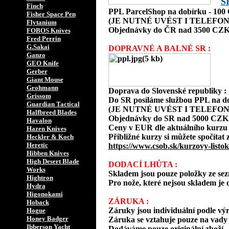
S
Finch
PPL ParcelShop na dobírku - 10
Fisher Space Pen
(JE NUTNÉ UVÉST I TELEFON
Flytanium
Objednávky do ČR nad 3500 CZK
FOBOS Knives
Fred Perrin
G.Sakai
DOPRAVNÉ A BALNÉ SR :
Ganzo
GEO Knife
Gerber
Giant Mouse
Grohmann
Doprava do Slovenské republiky 
Grissom
Do SR posíláme službou PPL na d
Guardian Tactical
(JE NUTNÉ UVÉST I TELEFON
Halfbreed Blades
Objednávky do SR nad 5000 CZK
Havalon
Ceny v EUR dle aktuálního kurzu
Hazen Knives
Přibližné kurzy si můžete spočítat 
Heckler & Koch
Heretic
https://www.csob.sk/kurzovy-listok
Hibben Knives
High Desert Blade
DODACÍ LHŮTA :
Works
Skladem jsou pouze položky ze s
Hightron
Pro nože, které nejsou skladem je o
Hydra
Higonokami
ZÁRUKA :
Hoback
Záruky jsou individuální podle vý
Hogue
Honey Badger
Záruka se vztahuje pouze na vady 
Ibberson Yacht
Dodáváme pouze originální zboží.