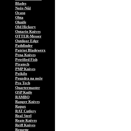
Blades
Nože-Nůž
Ocaso
Ohta
Oknife
Old Hickory
Ontario Knives
OTTER-Messer
Outdoor Edge
Pathfinder
Patriot Bladewerx
Pena Knives
Petrified Fish
Piratech
PMP Knives
Poikilo
Pouzdra na nože
Pro Tech
Quartermaster
QSP Knife
RAMBO
Ranger Knives
Rapax
RAT Cutlery
Real Steel
Reate Knives
Reiff Knives
Remette