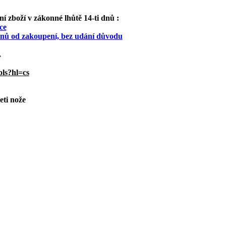
 zboží v zákonné lhůtě 14-ti dnů :
ce
 dnů od zakoupení, bez udání důvodu
.
ols?hl=cs
eti nože