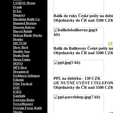
CSSD/SC Bram
Frank
D-Tac
Daggerr
Balík do ruky České pošty na dob
Daedalus Knife Co.
Objednávky do ČR nad 3500 CZK
Damned Designs
Dawson Knives
Darrel Ralph
Defcon Blade Works
Demko
S
DICTUM
Dirty Bird
Balík do Balíkovny České pošty n
Double Star
Objednávky do ČR nad 3500 CZK
Douk-Douk
Down Under
DOVO
DPX Hest
Dreamtech
Eickhorn Solingen
PPL na dobírku - 130 CZK
Eikonic
(JE NUTNÉ UVÉST I TELEFON
Elite Tactical
Objednávky do ČR nad 3500 CZK
EOS
ESEE
Eutektik
Extrema Ratio
FerraMonster
Ferrum Forge Knife
Works