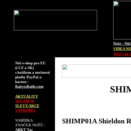
Nože - Nůž
VIDEA N
AKTUALIT
Náš e-shop pro EU
(i CZ a SK)
s košíkem a možností
platby PayPal a
kartou :
SHIM
KnivesKnife.com
AKTUALITY
SKLADEM
SLEVY-AKCE
VÝPRODEJ
SHIMP01A Shieldon Ra
NABÍDKA
ZNAČEK NOŽŮ :
ABKT Tac