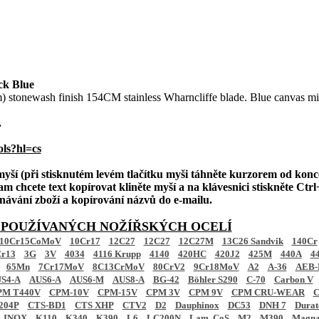
ck Blue
) stonewash finish 154CM stainless Wharncliffe blade. Blue canvas mic
.
ols?hl=cs
 myší (při stisknutém levém tlačítku myši táhněte kurzorem od konc
am chcete text kopírovat kliněte myší a na klávesnici stiskněte Ctrl+
ednávání zboží a kopírování názvů do e-mailu.
 POUŽÍVANÝCH NOŽÍŘSKÝCH OCELÍ
10Cr15CoMoV
10Cr17
12C27
12C27
12C27M
13C26 Sandvik
140Cr
r13
3G
3V
4034
4116 Krupp
4140
420HC
420J2
425M
440A
4
65Mn
7Cr17MoV
8C13CrMoV
80CrV2
9Cr18MoV
A2
A-36
AEB-
S4-A
AUS6-A
AUS6-M
AUS8-A
BG-42
Böhler S290
C-70
Carbon V
PM T440V
CPM-10V
CPM-15V
CPM 3V
CPM 9V
CPM CRU-WEAR
C
204P
CTS-BD1
CTS XHP
CTV2
D2
Dauphinox
DC53
DNH 7
Dura
INOX
K110
K340
K390
L6
LC200N
Lam. CoS
M2
M390
Magna