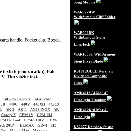
Song Mothra
WAR097BW
WithArmour Cliff Folder
WAR092BK
WithArmour Stone
arta handle. Pocket clip. Boxed.
Linerlock
WAR105ST WithArmour
Stout Fixed Blade
e textu k jeho začátku). Pak
KS1812OLCB Kershaw
Dividend Composite
V. Tím vložíte text.
Olive
AMK4116 Al Mar 4"
14C28N Sandvik
14-4CrMo
Ultralight Titanium
40B
440C
440V
440XH
4Cr13
L
AK-5
AK-9
AN58 INOX
AR-
AMK4126 Al Mar 4"
Cowry X
CPM 1V
CPM 154
Ultralight
PM D2 Tool
CPM-S110V
CPM-
tech 20CV
ELMAX
GIN-1
H1
KS2077 Kershaw Strata
Cut
MagnaMax
Maxamet