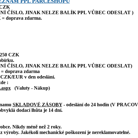
EZNAM PPL PARCESHOPŮ
0 CZK
NÍ ČÍSLO, JINAK NELZE BALÍK PPL VŮBEC ODESLAT )
 = doprava zdarma.
: 250 CZK
obírku.
NÍ ČÍSLO, JINAK NELZE BALÍK PPL VŮBEC ODESLAT)
 = doprava zdarma
 CZK/EUR v den odeslání.
zde :
.aspx
(Valuty - Nákup)
eznamu
SKLADOVÉ ZÁSOBY
- odeslání do 24 hodin (V PRAC
bvyklá dodací lhůta je 14 dní.
robce. Nikdy méně než 2 roky.
z výroby. Jakékoli mechanické poškození je nereklamovatelné.