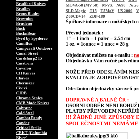
Bradford Knives
MOVA-58 (MV 58)
M-VX
N690
Nitro
Bradley
SLD-Magic
T15
T5MoV
US 2000
V
Brous Blades
Z60CDV14
ZDP-189
Browning
Špičkové informace o nožířských oc
Brusletto
Buck
Převod jednotek :
BucknBear
1" = 1 inch = 1 palec = 2,54 cm
Byrd by Spyderco
Camillus
1 oz. = 1ounce = 1 unce = 28 g
Campcraft Outdoors
Canal Street
Objednávat můžete na e-mailu :
no
Cardsharp2 IS
Objednávku Vám ručně potvrdíme 
Casstrom
Cavalon
NOŽE PŘED ODESLÁNÍM NEK
CH Knives
KVALITA JE ZODPOVĚDNOST
Chaves
Cherusker
Civivi
Odesláním objednávky zároveň prohla
CJRB
Chroma Scales
DOPRAVNÉ A BALNÉ ČR :
CMB Made Knives
OSOBNÍ ODBĚR NENÍ BOHUŽE
Cobratec
PLATBY PŘEVODEM NEPŘÍJÍ
Cold Steel
!!! ŽÁDNÉ JINÉ ZPŮSOBY
Combat Ready
Condor
SPOLEČNOSTMI NEMÁME 
Critical-Strike
CRKT (Columbia
River)