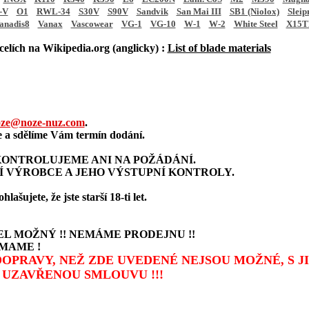
-V
O1
RWL-34
S30V
S90V
Sandvik
San Mai III
SB1 (Niolox)
Sleip
anadis8
Vanax
Vascowear
VG-1
VG-10
W-1
W-2
White Steel
X15T
elích na Wikipedia.org (anglicky) :
List of blade materials
ze@noze-nuz.com
.
a sdělíme Vám termín dodání.
ONTROLUJEME ANI NA POŽÁDÁNÍ.
Í VÝROBCE A JEHO VÝSTUPNÍ KONTROLY.
šujete, že jste starší 18-ti let.
L MOŽNÝ !! NEMÁME PRODEJNU !!
MAME !
 DOPRAVY, NEŽ ZDE UVEDENÉ NEJSOU MOŽNÉ, S 
UZAVŘENOU SMLOUVU !!!