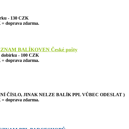
írku - 130 CZK
 = doprava zdarma.
EZNAM BALÍKOVEN České pošty
a dobírku - 100 CZK
 = doprava zdarma.
NÍ ČÍSLO, JINAK NELZE BALÍK PPL VŮBEC ODESLAT )
 = doprava zdarma.