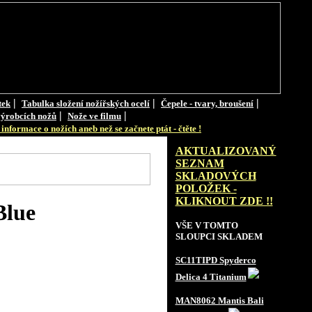
|
|
|
tek
Tabulka složení nožířských ocelí
Čepele - tvary, broušení
|
|
ýrobcích nožů
Nože ve filmu
informace o nožích aneb než se začnete ptát - čtěte !
AKTUALIZOVANÝ
SEZNAM
SKLADOVÝCH
POLOŽEK -
KLIKNOUT ZDE !!
Blue
VŠE V TOMTO
SLOUPCI SKLADEM
SC11TIPD Spyderco
Delica 4 Titanium
MAN8062 Mantis Bali