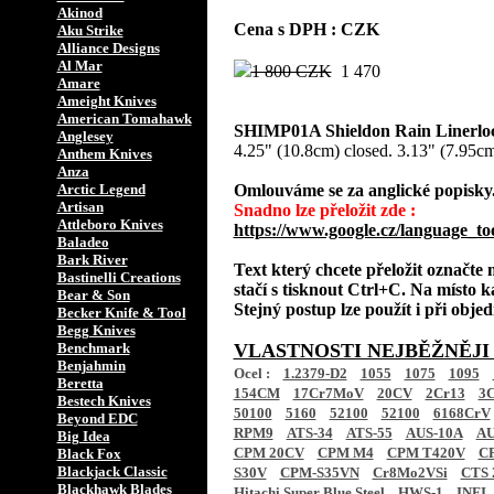
Akinod
Cena s DPH : CZK
Aku Strike
Alliance Designs
Al Mar
1 800 CZK
1 470
Amare
Ameight Knives
American Tomahawk
SHIMP01A Shieldon Rain Linerlo
Anglesey
4.25" (10.8cm) closed. 3.13" (7.95cm
Anthem Knives
Anza
Arctic Legend
Omlouváme se za anglické popisky
Artisan
Snadno lze přeložit zde :
Attleboro Knives
https://www.google.cz/language_to
Baladeo
Bark River
Text který chcete přeložit označte
Bastinelli Creations
stačí s tisknout Ctrl+C. Na místo k
Bear & Son
Stejný postup lze použít i při obj
Becker Knife & Tool
Begg Knives
Benchmark
VLASTNOSTI NEJBĚŽNĚJI
Benjahmin
Ocel :
1.2379-D2
1055
1075
1095
Beretta
154CM
17Cr7MoV
20CV
2Cr13
3C
Bestech Knives
50100
5160
52100
52100
6168CrV
Beyond EDC
RPM9
ATS-34
ATS-55
AUS-10A
AU
Big Idea
CPM 20CV
CPM M4
CPM T420V
C
Black Fox
Blackjack Classic
S30V
CPM-S35VN
Cr8Mo2VSi
CTS 
Blackhawk Blades
Hitachi Super Blue Steel
HWS-1
INFI