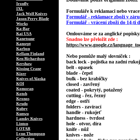
Ironfly
IXL
Formuláře k reklamaci nebo vracení
Jack Wolf Knives
Formulář - reklamace zboží v záru
Jason Perry Blade
Formulář - vrácení zboží do 14-ti
Works
Ka-Bar
Omlouváme se za anglické popisky
Kai USA
Kanetsune
Snadno lze přeložit zde :
Kansept
https://www.google.cz/language_to
Karbon
Kellam Finland
Nebo pomůže malý slovníček :
Ken Richardson
back lock - pojistka na zadní rukoj
Kershaw
belt - opasek
Kissing Crane
blade - čepel
Kizer
bulk - bez krabičky
Knives of Alaska
KOI
closed - zavřený
Komoran
coated - pokrytý, potažený
Kotoh
cutting - řez, řezný
Kronos
edge - ostří
Krudo
folders - zavírací
Kubey
handle - rukojeť
Kunwu
hardness - tvrdost
Lansky Knives
hole - otvor, díra
Linton
LOTAR
knife - nůž
Lynn Thompson
knives - nože
Collection