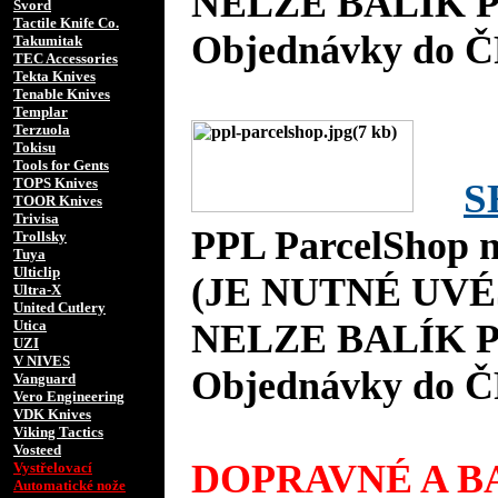
NELZE BALÍK P
Svord
Tactile Knife Co.
Objednávky do Č
Takumitak
TEC Accessories
Tekta Knives
Tenable Knives
Templar
Terzuola
Tokisu
Tools for Gents
TOPS Knives
S
TOOR Knives
Trivisa
PPL ParcelShop n
Trollsky
Tuya
Ulticlip
(JE NUTNÉ UVÉ
Ultra-X
United Cutlery
Utica
NELZE BALÍK P
UZI
V NIVES
Objednávky do Č
Vanguard
Vero Engineering
VDK Knives
Viking Tactics
Vosteed
DOPRAVNÉ A BA
Vystřelovací
Automatické nože