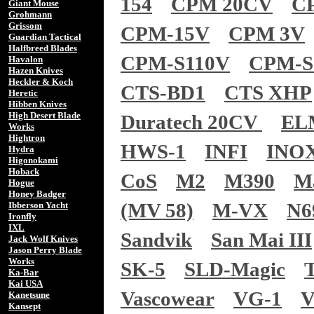
154
CPM 20CV
C
Giant Mouse
Grohmann
Grissom
CPM-15V
CPM 3V
Guardian Tactical
Halfbreed Blades
CPM-S110V
CPM-S
Havalon
Hazen Knives
Heckler & Koch
CTS-BD1
CTS XHP
Heretic
Hibben Knives
High Desert Blade
Duratech 20CV
EL
Works
Hightron
HWS-1
INFI
INO
Hydra
Higonokami
Hoback
CoS
M2
M390
M
Hogue
Honey Badger
(MV 58)
M-VX
N6
Ibberson Yacht
Ironfly
IXL
Sandvik
San Mai III
Jack Wolf Knives
Jason Perry Blade
Works
SK-5
SLD-Magic
Ka-Bar
Kai USA
Vascowear
VG-1
V
Kanetsune
Kansept