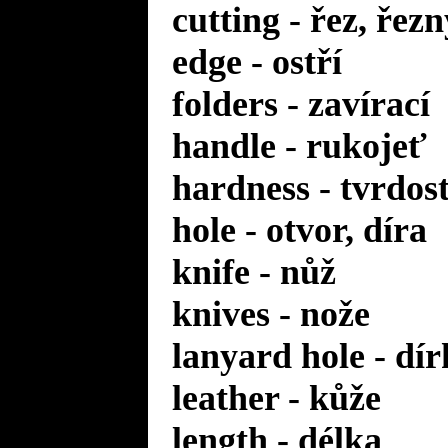
cutting - řez, řezn
edge - ostří
folders - zavírací
handle - rukojeť
hardness - tvrdos
hole - otvor, díra
knife - nůž
knives - nože
lanyard hole - dí
leather - kůže
length - délka