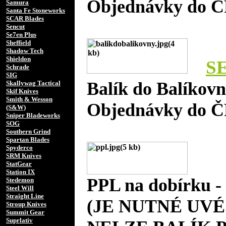
Objednávky do Č
Samura
Santa Fe Stoneworks
SCAR Blades
Sencut
Se7en Plus
Sheffield
Shadow Tech
Shieldon
S
Schrade
SIG
Balík do Balíkov
Skallywag Tactical
Skif Knives
Smith & Wesson
Objednávky do Č
(S&W)
Sniper Bladeworks
SOG
Southern Grind
Spartan Blades
Spyderco
SRM Knives
StatGear
Station IX
PPL na dobírku 
Stedemon
Steel Will
Straight Line
(JE NUTNÉ UVÉ
Stroup Knives
Summit Gear
Suprlativ