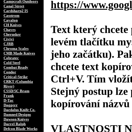
https://www.googl
Campcraft Outdoors
Canal Street
Cardsharp2 IS
Casstrom
Cavalon
CH Knives
Text který chcete 
Chaves
Cherusker
levém tlačítku my
Civivi
CJRB
Chroma Scales
jeho začátku). Pa
CMB Made Knives
Cobratec
Cold Steel
chcete text kopíro
Combat Ready
Condor
Ctrl+V. Tím vložít
Critical-Strike
CRKT (Columbia
River)
Stejný postup lze 
CSSD/SC Bram
Frank
kopírování názvů 
D-Tac
Daggerr
Daedalus Knife Co.
Damned Designs
Dawson Knives
Darrel Ralph
VLASTNOSTI 
Defcon Blade Works