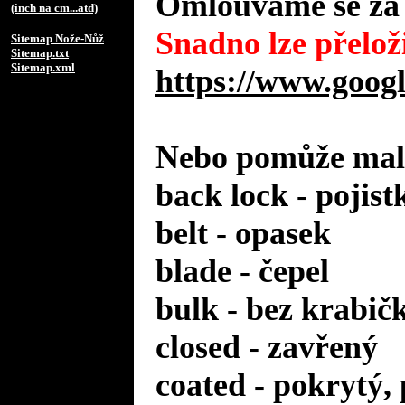
Omlouváme se za 
(inch na cm...atd)
Snadno lze přeloži
Sitemap Nože-Nůž
Sitemap.txt
Sitemap.xml
https://www.googl
Nebo pomůže malý
back lock - pojist
belt - opasek
blade - čepel
bulk - bez krabič
closed - zavřený
coated - pokrytý,