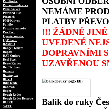
OSOBNÍ ODBĚR
Pathfinder
Patriot Bladewerx
NEMÁME PRODE
Pena Knives
Petrified Fish
Piratech
PLATBY PŘEVO
PMP Knives
Poikilo
Pouzdra na nože
!!! ŽÁDNÉ JIN
Pro Tech
Quartermaster
UVEDENÉ NEJS
QSP Knife
RAMBO
Ranger Knives
DOPRAVNÍMI 
Rapax
RAT Cutlery
Real Steel
UZAVŘENOU SM
Reate Knives
Reiff Knives
Remette
Remington
REVO
Rike Knife
Robeson
Roper
Rough Ryder
Rough Ryder Reserve
Balík do ruky Če
RUIKE
S-TEC