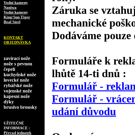
Vodní kameny
Záruka se vztahuj
Naniwa
Vodní kameny
King/Sun Tiger
mechanické poško
Real Steel
Dodáváme pouze o
KONTAKT
OBJEDNÁVKA
Formuláře k rekl
zavírací nože
nože s pevnou
čepelí
lhůtě 14-ti dnů :
kuchyňské nože
lovecké nože
Formulář - reklam
rybářské nože
vojenské nože
Formulář - vrácen
kapesní nože
dýky
brusivo brousky
udání důvodu
UŽITEČNÉ
INFORMACE :
Převod jednotek