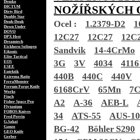
Demko
NOŽÍŘSKÝCH 
DICTUM
Dirty Bird
Double Star
Ocel :
1.2379-D2
1
Douk-Douk
Down Under
DOVO
12C27
12C27
12C
DPX Hest
Dreamtech
Eickhorn Solingen
Sandvik
14-4CrMo
Eikonic
Elite Tactical
3G
3V
4034
4116
EOS
ESEE
Eutektik
440B
440C
440V
Extrema Ratio
FerraMonster
Ferrum Forge Knife
6168CrV
65Mn
7
Works
Finch
A2
A-36
AEB-L
Fisher Space Pen
Flytanium
FOBOS Knives
34
ATS-55
AUS-1
Fred Perrin
G.Sakai
BG-42
Böhler S290
Ganzo
GEO Knife
Gerber