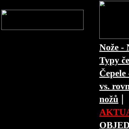
Nože - 
Typy če
Čepele 
vs. rovn
|
nožů
AKTUA
OBJE