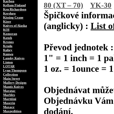
Karbon
80 (XT – 70)
YK-30
Kellam Finland
Ken Richardson
Špičkové informac
Kershaw
Kissing Crane
Kizer
(anglicky) :
List o
Knives of Alaska
KOI
Komoran
Kotoh
Kronos
Převod jednotek :
Krudo
Kubey
Kunwu
1" = 1 inch = 1 pa
Lansky Knives
Linton
1 oz. = 1ounce = 1
LOTAR
Lynn Thompson
Collection
Main Street
Mallery Designs
Mantis Knives
Objednávat můžet
Maratac
Marbles
Objednávku Vám 
Marttiini
Maserin
Maxace
dodání.
Maxpedition