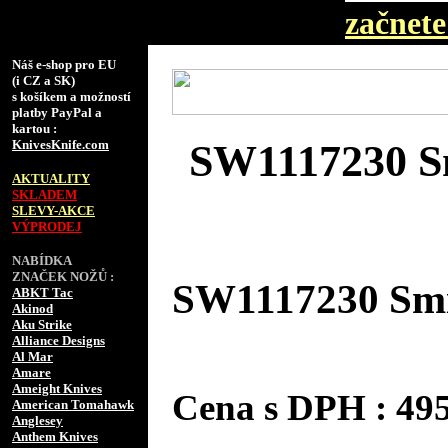
začnete 
Náš e-shop pro EU
(i CZ a SK)
s košíkem a možností
platby PayPal a
kartou :
KnivesKnife.com
SW1117230 S
AKTUALITY
SKLADEM
SLEVY-AKCE
VÝPRODEJ
NABÍDKA
ZNAČEK NOŽŮ :
SW1117230 Smi
ABKT Tac
Akinod
Aku Strike
Alliance Designs
Al Mar
Amare
Ameight Knives
Cena s DPH : 4
American Tomahawk
Anglesey
Anthem Knives