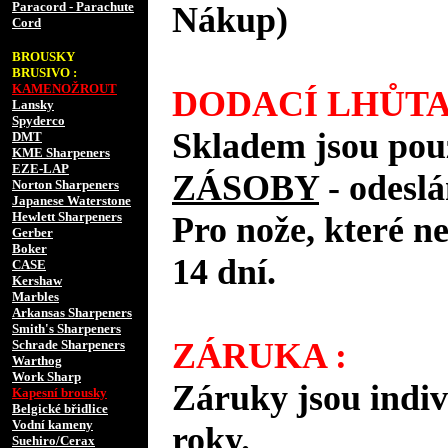
Paracord - Parachute
Nákup)
Cord
BROUSKY
BRUSIVO :
KAMENOŽROUT
DODACÍ LHŮTA
Lansky
Spyderco
Skladem jsou pou
DMT
KME Sharpeners
EZE-LAP
ZÁSOBY
- odes
Norton Sharpeners
Japanese Waterstone
Hewlett Sharpeners
Pro nože, které n
Gerber
Boker
14 dní.
CASE
Kershaw
Marbles
Arkansas Sharpeners
Smith's Sharpeners
ZÁRUKA :
Schrade Sharpeners
Warthog
Work Sharp
Záruky jsou indiv
Kapesní brousky
Belgické břidlice
Vodní kameny
roky.
Suehiro/Cerax