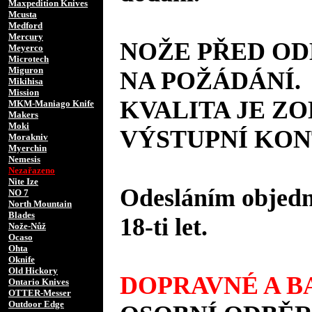
Maxpedition Knives
Mcusta
Medford
Mercury
NOŽE PŘED O
Meyerco
Microtech
Miguron
NA POŽÁDÁNÍ.
Mikihisa
Mission
KVALITA JE Z
MKM-Maniago Knife
Makers
Moki
VÝSTUPNÍ KON
Morakniv
Myerchin
Nemesis
Nezařazeno
Nite Ize
Odesláním objedná
NO 7
North Mountain
Blades
18-ti let.
Nože-Nůž
Ocaso
Ohta
Oknife
Old Hickory
DOPRAVNÉ A BA
Ontario Knives
OTTER-Messer
Outdoor Edge