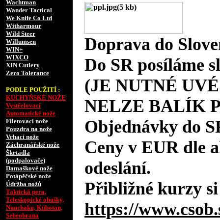
Wachtman
Wander Tactical
We Knife Co Ltd
Witharmour
Wild Steer
Doprava do Slove
Willumsen
WIN+
WIXCO
Do SR posíláme s
XIN Cutlery
Zero Tolerance
(JE NUTNÉ UVÉ
PODLE POUŽITÍ :
KUCHYŇSKÉ NOŽE
NELZE BALÍK 
Vystřelovací
Automatické nože
Objednávky do S
Filetovací nože
Pouzdra na nože
Vrhací nože
Ceny v EUR dle 
Záchranářské nože
Škrtadla
(podpalovače)
odeslání.
Damaškové nože
Potápěčské nože
Přibližné kurzy si
Údržba nožů
Taktická pera,
Teleskopické obušky,
https://www.csob.
Nunchaku, Kubotan,
Sebeobrana