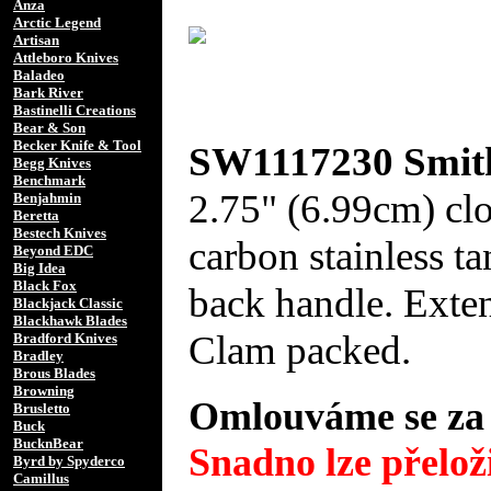
Anza
Arctic Legend
Artisan
Attleboro Knives
Baladeo
Bark River
Bastinelli Creations
Bear & Son
Becker Knife & Tool
SW1117230 Smith
Begg Knives
Benchmark
2.75" (6.99cm) clo
Benjahmin
Beretta
Bestech Knives
carbon stainless t
Beyond EDC
Big Idea
Black Fox
back handle. Exten
Blackjack Classic
Blackhawk Blades
Clam packed.
Bradford Knives
Bradley
Brous Blades
Browning
Omlouváme se za 
Brusletto
Buck
BucknBear
Snadno lze přeloži
Byrd by Spyderco
Camillus