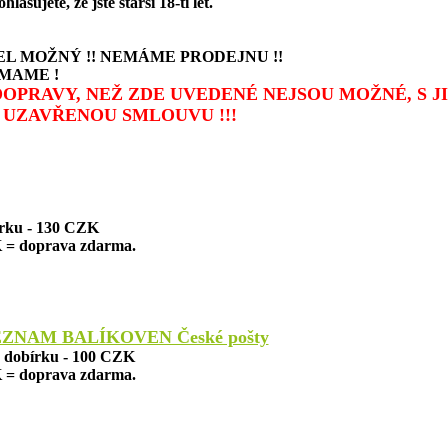
šujete, že jste starší 18-ti let.
L MOŽNÝ !! NEMÁME PRODEJNU !!
MAME !
 DOPRAVY, NEŽ ZDE UVEDENÉ NEJSOU MOŽNÉ, S 
UZAVŘENOU SMLOUVU !!!
írku - 130 CZK
 = doprava zdarma.
EZNAM BALÍKOVEN České pošty
a dobírku - 100 CZK
 = doprava zdarma.