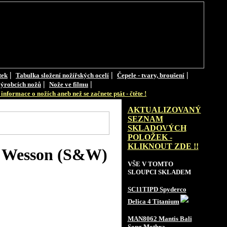
|
|
|
tek
Tabulka složení nožířských ocelí
Čepele - tvary, broušení
|
|
ýrobcích nožů
Nože ve filmu
informace o nožích aneb než se začnete ptát - čtěte !
AKTUALIZOVANÝ
SEZNAM
SKLADOVÝCH
POLOŽEK -
KLIKNOUT ZDE !!
& Wesson (S&W)
VŠE V TOMTO
SLOUPCI SKLADEM
SC11TIPD Spyderco
Delica 4 Titanium
MAN8062 Mantis Bali
Song Mothra