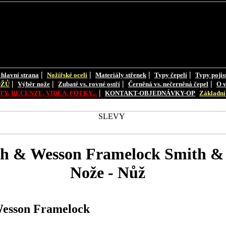
|
|
|
|
 hlavní strana
Nožířské oceli
Materiály střenek
Typy čepelí
Typy pojis
|
|
|
|
OŽŮ
Výběr nože
Zubaté vs. rovné ostří
Černěná vs. nečerněná čepel
O v
|
Y, RECENZE, VIDEA, FOTKY...
KONTAKT-OBJEDNÁVKY-OP
Základní 
h & Wesson Framelock Smith 
Nože - Nůž
esson Framelock