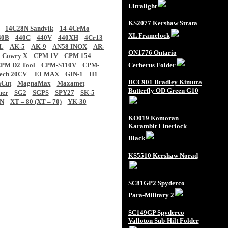
Ultralight
KS2077 Kershaw Strata
14C28N Sandvik
14-4CrMo
XL Framelock
40B
440C
440V
440XH
4Cr13
L
AK-5
AK-9
AN58 INOX
AR-
ON1776 Ontario
Cowry X
CPM 1V
CPM 154
PM D2 Tool
CPM-S110V
CPM-
Cerberus Folder
tech 20CV
ELMAX
GIN-1
H1
BCC901 Bradley Kimura
Cut
MagnaMax
Maxamet
Butterfly OD Green G10
ner
SG2
SGPS
SPY27
SK-5
N
XT – 80 (XT – 70)
YK-30
KO019 Komoran
Karambit Linerlock
Black
KS5510 Kershaw Norad
SC81GP2 Spyderco
Para-Military 2
SC149GP Spyderco
Valloton Sub-Hilt Folder