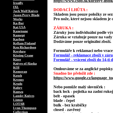
https://www.csob.sk/kurzovy-listok
Ironfly
IXL
DODACÍ LHŮTA :
Jack Wolf Knives
Skladem jsou pouze položky ze s
Jason Perry Blade
Pro nože, které nejsou skladem je o
Works
Ka-Bar
Kai USA
ZÁRUKA :
Kanetsune
Záruky jsou individuální podle vý
Kansept
Záruka se vztahuje pouze na vady 
Karbon
Dodáváme pouze originální zboží.
Kellam Finland
Ken Richardson
Formuláře k reklamaci nebo vracení
Kershaw
Formulář - reklamace zboží v záru
Kissing Crane
Kizer
Formulář - vrácení zboží do 14-ti
Knives of Alaska
KOI
Omlouváme se za anglické popisky
Komoran
Snadno lze přeložit zde :
Kotoh
https://www.google.cz/language_to
Kronos
Krudo
Nebo pomůže malý slovníček :
Kubey
back lock - pojistka na zadní rukoj
Kunwu
Lansky Knives
belt - opasek
Linton
blade - čepel
LOTAR
bulk - bez krabičky
Lynn Thompson
closed - zavřený
Collection