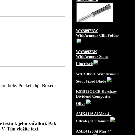
WAR097BW
WithArmour Cliff Folder
WAR092BK
WithArmour Stone
Linerlock
WAR105ST WithArmour
Stout Fixed Blade
ard hole. Pocket clip. Boxed.
KS1812OLCB Kershaw
Dividend Composite
Olive
AMK4116 Al Mar 4"
Ultralight Titanium
e textu k jeho začátku). Pak
V. Tím vložíte text.
AMK4126 Al Mar 4"