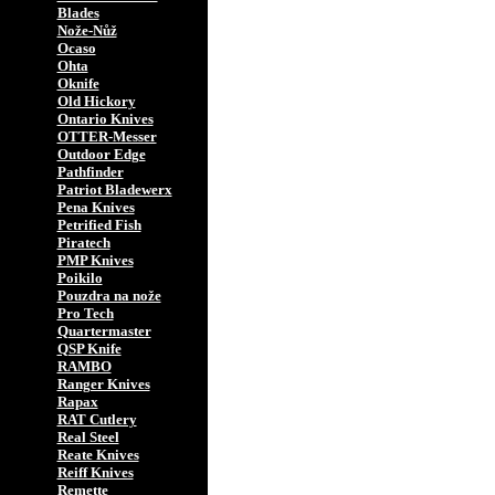
Blades
Nože-Nůž
Ocaso
Ohta
Oknife
Old Hickory
Ontario Knives
OTTER-Messer
Outdoor Edge
Pathfinder
Patriot Bladewerx
Pena Knives
Petrified Fish
Piratech
PMP Knives
Poikilo
Pouzdra na nože
Pro Tech
Quartermaster
QSP Knife
RAMBO
Ranger Knives
Rapax
RAT Cutlery
Real Steel
Reate Knives
Reiff Knives
Remette