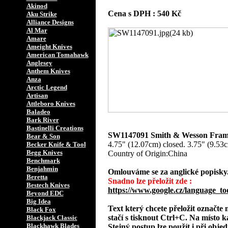
Akinod
Cena s DPH : 540 Kč
Aku Strike
Alliance Designs
Al Mar
Amare
Ameight Knives
American Tomahawk
Anglesey
Anthem Knives
Anza
Arctic Legend
Artisan
Attleboro Knives
Baladeo
Bark River
Bastinelli Creations
SW1147091 Smith & Wesson Fram
Bear & Son
4.75" (12.07cm) closed. 3.75" (9.53c
Becker Knife & Tool
Begg Knives
Country of Origin:China
Benchmark
Benjahmin
Omlouváme se za anglické popisky
Beretta
Snadno lze přeložit zde :
Bestech Knives
https://www.google.cz/language_to
Beyond EDC
Big Idea
Text který chcete přeložit označte
Black Fox
stačí s tisknout Ctrl+C. Na místo k
Blackjack Classic
Blackhawk Blades
Stejný postup lze použít i při obj