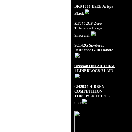
BRK1301 ESEE Avispa
Black
ZT0452CF Zero
Tolerance Large
Sinkevich
SC142G Spyderco
Resilience G-10 Handle
ON8848 ONTARIO RAT
1 LINERLOCK PLAIN
GH2034 HIBBEN
COMPETITION
THROWER TRIPLE
SET