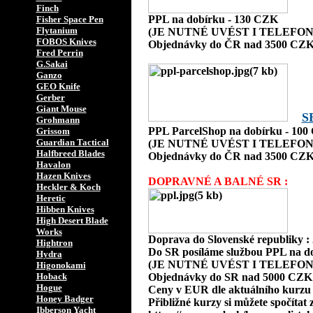
Finch
PPL na dobírku - 130 CZK
Fisher Space Pen
Flytanium
(JE NUTNÉ UVÉST I TELEFON
FOBOS Knives
Objednávky do ČR nad 3500 CZK
Fred Perrin
G.Sakai
Ganzo
GEO Knife
Gerber
Giant Mouse
S
Grohmann
PPL ParcelShop na dobírku - 10
Grissom
Guardian Tactical
(JE NUTNÉ UVÉST I TELEFON
Halfbreed Blades
Objednávky do ČR nad 3500 CZK
Havalon
Hazen Knives
DOPRAVNÉ A BALNÉ SR :
Heckler & Koch
Heretic
Hibben Knives
High Desert Blade
Works
Doprava do Slovenské republiky 
Hightron
Do SR posíláme službou PPL na d
Hydra
(JE NUTNÉ UVÉST I TELEFON
Higonokami
Hoback
Objednávky do SR nad 5000 CZK
Hogue
Ceny v EUR dle aktuálního kurzu
Honey Badger
Přibližné kurzy si můžete spočítat 
Ibberson Yacht