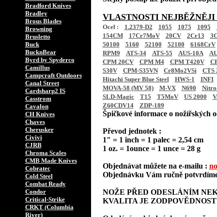
Bradford Knives
Bradley
VLASTNOSTI NEJBĚŽNĚJI
Brous Blades
Ocel :
1.2379-D2
1055
1075
1095
Browning
154CM
17Cr7MoV
20CV
2Cr13
3C
Brusletto
Buck
50100
5160
52100
52100
6168CrV
BucknBear
RPM9
ATS-34
ATS-55
AUS-10A
AU
Byrd by Spyderco
CPM 20CV
CPM M4
CPM T420V
C
Camillus
S30V
CPM-S35VN
Cr8Mo2VSi
CTS 
Campcraft Outdoors
Hitachi Super Blue Steel
HWS-1
INFI
Canal Street
MOVA-58 (MV 58)
M-VX
N690
Nitro
Cardsharp2 IS
SLD-Magic
T15
T5MoV
US 2000
V
Casstrom
Z60CDV14
ZDP-189
Cavalon
Špičkové informace o nožířských oc
CH Knives
Chaves
Cherusker
Převod jednotek :
Civivi
1" = 1 inch = 1 palec = 2,54 cm
CJRB
1 oz. = 1ounce = 1 unce = 28 g
Chroma Scales
CMB Made Knives
Objednávat můžete na e-mailu :
no
Cobratec
Objednávku Vám ručně potvrdíme 
Cold Steel
Combat Ready
Condor
NOŽE PŘED ODESLÁNÍM NEK
Critical-Strike
KVALITA JE ZODPOVĚDNOST
CRKT (Columbia
River)