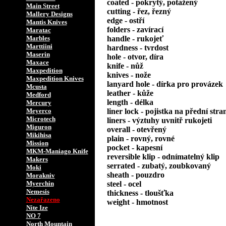
coated - pokrytý, potažený
Main Street
cutting - řez, řezný
Mallery Designs
edge - ostří
Mantis Knives
folders - zavírací
Maratac
Marbles
handle - rukojeť
Marttiini
hardness - tvrdost
Maserin
hole - otvor, díra
Maxace
knife - nůž
Maxpedition
knives - nože
Maxpedition Knives
lanyard hole - dírka pro provázek
Mcusta
leather - kůže
Medford
length - délka
Mercury
Meyerco
liner lock - pojistka na přední stra
Microtech
liners - výztuhy uvnitř rukojeti
Miguron
overall - otevřený
Mikihisa
plain - rovný, rovné
Mission
pocket - kapesní
MKM-Maniago Knife
reversible klip - odnímatelný klip
Makers
serrated - zubatý, zoubkovaný
Moki
sheath - pouzdro
Morakniv
Myerchin
steel - ocel
Nemesis
thickness - tloušťka
Nezařazeno
weight - hmotnost
Nite Ize
NO 7
North Mountain