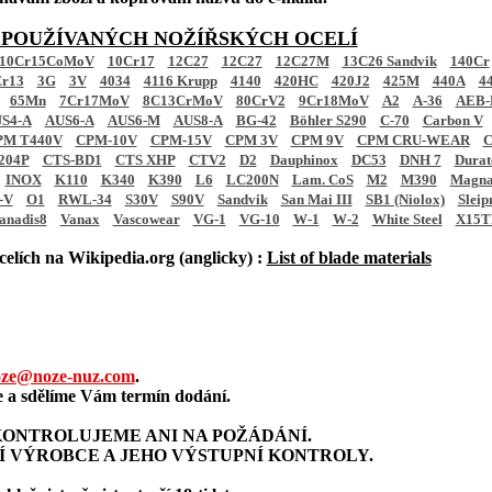
 POUŽÍVANÝCH NOŽÍŘSKÝCH OCELÍ
10Cr15CoMoV
10Cr17
12C27
12C27
12C27M
13C26 Sandvik
140Cr
r13
3G
3V
4034
4116 Krupp
4140
420HC
420J2
425M
440A
4
65Mn
7Cr17MoV
8C13CrMoV
80CrV2
9Cr18MoV
A2
A-36
AEB-
S4-A
AUS6-A
AUS6-M
AUS8-A
BG-42
Böhler S290
C-70
Carbon V
PM T440V
CPM-10V
CPM-15V
CPM 3V
CPM 9V
CPM CRU-WEAR
C
204P
CTS-BD1
CTS XHP
CTV2
D2
Dauphinox
DC53
DNH 7
Dura
INOX
K110
K340
K390
L6
LC200N
Lam. CoS
M2
M390
Magna
-V
O1
RWL-34
S30V
S90V
Sandvik
San Mai III
SB1 (Niolox)
Sleip
anadis8
Vanax
Vascowear
VG-1
VG-10
W-1
W-2
White Steel
X15T
elích na Wikipedia.org (anglicky) :
List of blade materials
ze@noze-nuz.com
.
a sdělíme Vám termín dodání.
ONTROLUJEME ANI NA POŽÁDÁNÍ.
Í VÝROBCE A JEHO VÝSTUPNÍ KONTROLY.