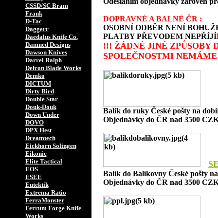
Odesláním objednávky zároveň prohla
CSSD/SC Bram
Frank
DOPRAVNÉ A BALNÉ ČR :
D-Tac
OSOBNÍ ODBĚR NENÍ BOHUŽE
Daggerr
PLATBY PŘEVODEM NEPŘÍJÍ
Daedalus Knife Co.
Damned Designs
!!! ŽÁDNÉ JINÉ ZPŮSOBY
Dawson Knives
SPOLEČNOSTMI NEMÁME 
Darrel Ralph
Defcon Blade Works
Demko
DICTUM
Dirty Bird
Double Star
Douk-Douk
Balík do ruky České pošty na dob
Down Under
Objednávky do ČR nad 3500 CZK
DOVO
DPX Hest
Dreamtech
Eickhorn Solingen
Eikonic
Elite Tactical
S
EOS
Balík do Balíkovny České pošty n
ESEE
Objednávky do ČR nad 3500 CZK
Eutektik
Extrema Ratio
FerraMonster
Ferrum Forge Knife
Works