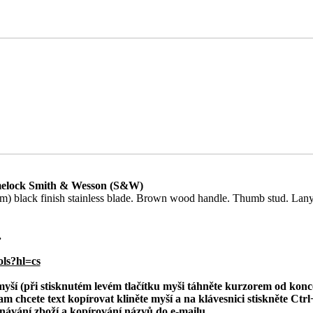
elock Smith & Wesson (S&W)
m) black finish stainless blade. Brown wood handle. Thumb stud. Lany
.
ols?hl=cs
 myší (při stisknutém levém tlačítku myši táhněte kurzorem od konc
am chcete text kopírovat kliněte myší a na klávesnici stiskněte Ctrl+
ednávání zboží a kopírování názvů do e-mailu.