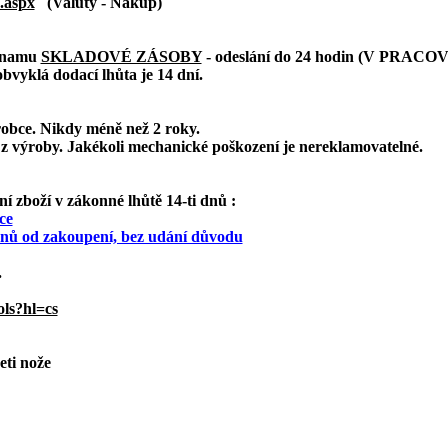
.aspx
(Valuty - Nákup)
eznamu
SKLADOVÉ ZÁSOBY
- odeslání do 24 hodin (V PRAC
bvyklá dodací lhůta je 14 dní.
robce. Nikdy méně než 2 roky.
z výroby. Jakékoli mechanické poškození je nereklamovatelné.
 zboží v zákonné lhůtě 14-ti dnů :
ce
 dnů od zakoupení, bez udání důvodu
.
ols?hl=cs
eti nože