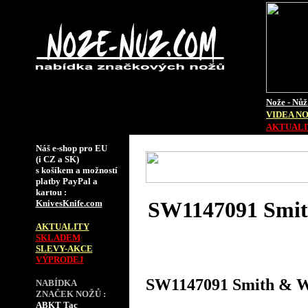
Nože - Nůž
VIDEA N
AKTUALIT
Náš e-shop pro EU
(i CZ a SK)
s košíkem a možností
platby PayPal a
kartou :
SW1147091 Smit
KnivesKnife.com
AKTUALITY
SKLADEM
SLEVY-AKCE
VÝPRODEJ
SW1147091 Smith & W
NABÍDKA
ZNAČEK NOŽŮ :
ABKT Tac