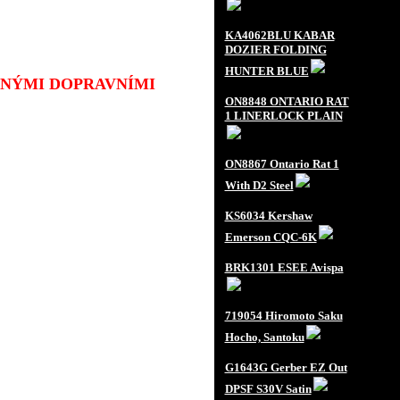
KA4062BLU KABAR
DOZIER FOLDING
HUNTER BLUE
JINÝMI DOPRAVNÍMI
ON8848 ONTARIO RAT
1 LINERLOCK PLAIN
ON8867 Ontario Rat 1
With D2 Steel
KS6034 Kershaw
Emerson CQC-6K
BRK1301 ESEE Avispa
719054 Hiromoto Saku
Hocho, Santoku
G1643G Gerber EZ Out
DPSF S30V Satin