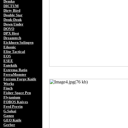
Demko
DICTUM
Dirty Bird
Double Star
Douk-Douk
Down Under
DOVO
DPX Hest
Dreamtech
Eickhorn Solingen
Eikonic
Elite Tactical
EOS
ESEE
Eutektik
Extrema Ratio
FerraMonster
Ferrum Forge Knife
Works
Finch
Fisher Space Pen
Flytanium
FOBOS Knives
Fred Perrin
G.Sakai
Ganzo
GEO Knife
Gerber