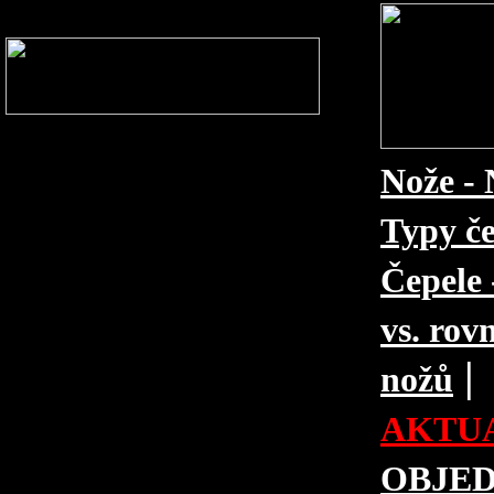
Nože - 
Typy če
Čepele 
vs. rovn
|
nožů
AKTUA
OBJE