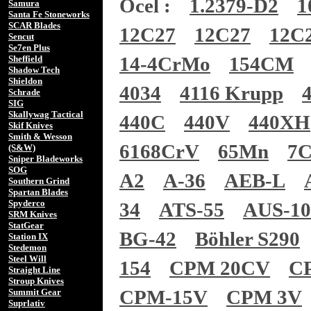
Ocel :
1.2379-D2
1
Samura
Santa Fe Stoneworks
SCAR Blades
12C27
12C27
12C
Sencut
Se7en Plus
14-4CrMo
154CM
Sheffield
Shadow Tech
Shieldon
4034
4116 Krupp
Schrade
SIG
Skallywag Tactical
440C
440V
440XH
Skif Knives
Smith & Wesson
6168CrV
65Mn
7
(S&W)
Sniper Bladeworks
SOG
A2
A-36
AEB-L
Southern Grind
Spartan Blades
Spyderco
34
ATS-55
AUS-1
SRM Knives
StatGear
BG-42
Böhler S290
Station IX
Stedemon
Steel Will
154
CPM 20CV
C
Straight Line
Stroup Knives
CPM-15V
CPM 3V
Summit Gear
Suprlativ