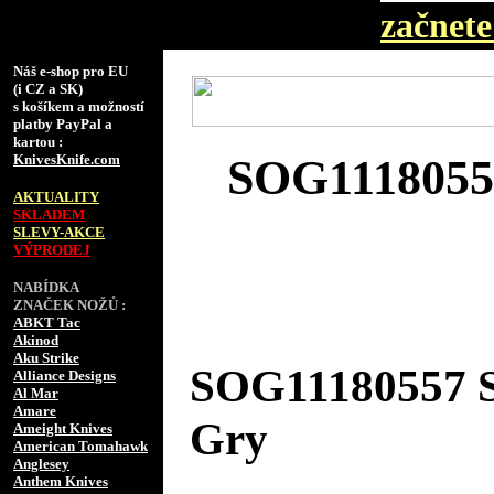
začnete 
Náš e-shop pro EU
(i CZ a SK)
s košíkem a možností
platby PayPal a
kartou :
KnivesKnife.com
SOG1118055
AKTUALITY
SKLADEM
SLEVY-AKCE
VÝPRODEJ
NABÍDKA
ZNAČEK NOŽŮ :
ABKT Tac
Akinod
Aku Strike
SOG11180557 
Alliance Designs
Al Mar
Amare
Gry
Ameight Knives
American Tomahawk
Anglesey
Anthem Knives