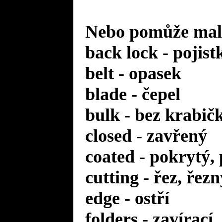
Nebo pomůže malý
back lock - pojist
belt - opasek
blade - čepel
bulk - bez krabič
closed - zavřený
coated - pokrytý,
cutting - řez, řezn
edge - ostří
folders - zavírací