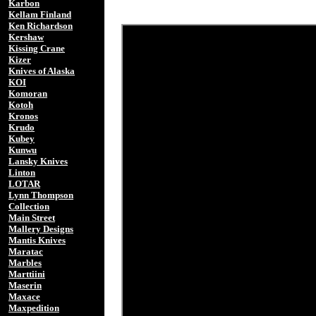
Karbon
Kellam Finland
Ken Richardson
Kershaw
Kissing Crane
Kizer
Knives of Alaska
KOI
Komoran
Kotoh
Kronos
Krudo
Kubey
Kunwu
Lansky Knives
Linton
LOTAR
Lynn Thompson
Collection
Main Street
Mallery Designs
Mantis Knives
Maratac
Marbles
Marttiini
Maserin
Maxace
Maxpedition