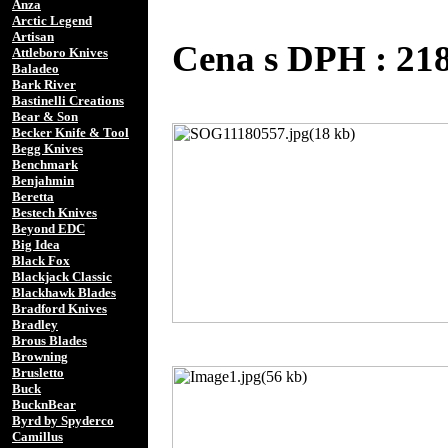
Anza
Arctic Legend
Artisan
Cena s DPH : 21
Attleboro Knives
Baladeo
Bark River
Bastinelli Creations
Bear & Son
Becker Knife & Tool
Begg Knives
Benchmark
Benjahmin
Beretta
Bestech Knives
Beyond EDC
Big Idea
Black Fox
Blackjack Classic
Blackhawk Blades
Bradford Knives
Bradley
Brous Blades
Browning
Brusletto
Buck
BucknBear
Byrd by Spyderco
Camillus