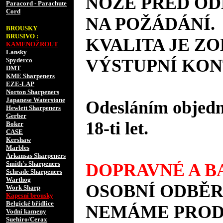
NOŽE PŘED O
Paracord - Parachute
Cord
NA POŽÁDÁNÍ.
BROUSKY
BRUSIVO :
KVALITA JE Z
KAMENOŽROUT
Lansky
VÝSTUPNÍ KON
Spyderco
DMT
KME Sharpeners
EZE-LAP
Norton Sharpeners
Japanese Waterstone
Odesláním objedná
Hewlett Sharpeners
Gerber
18-ti let.
Boker
CASE
Kershaw
Marbles
Arkansas Sharpeners
Smith's Sharpeners
DOPRAVNÉ A BA
Schrade Sharpeners
Warthog
OSOBNÍ ODBĚR
Work Sharp
Kapesní brousky
Belgické břidlice
NEMÁME PRODE
Vodní kameny
Suehiro/Cerax