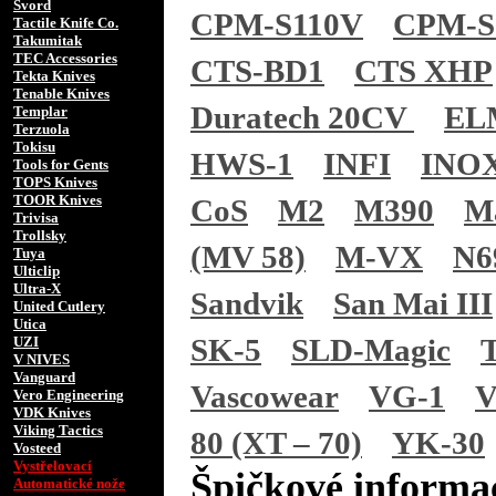
Svord
CPM-S110V
CPM-S
Tactile Knife Co.
Takumitak
TEC Accessories
CTS-BD1
CTS XHP
Tekta Knives
Tenable Knives
Duratech 20CV
EL
Templar
Terzuola
Tokisu
HWS-1
INFI
INO
Tools for Gents
TOPS Knives
TOOR Knives
CoS
M2
M390
M
Trivisa
Trollsky
(MV 58)
M-VX
N6
Tuya
Ulticlip
Ultra-X
Sandvik
San Mai III
United Cutlery
Utica
SK-5
SLD-Magic
UZI
V NIVES
Vanguard
Vascowear
VG-1
V
Vero Engineering
VDK Knives
Viking Tactics
80 (XT – 70)
YK-30
Vosteed
Vystřelovací
Špičkové informac
Automatické nože