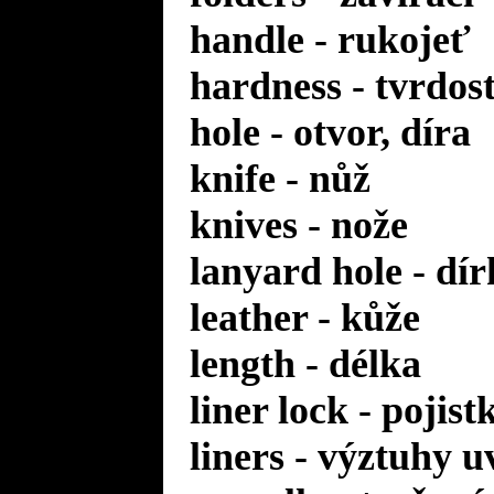
handle - rukojeť
hardness - tvrdos
hole - otvor, díra
knife - nůž
knives - nože
lanyard hole - dí
leather - kůže
length - délka
liner lock - pojis
liners - výztuhy u