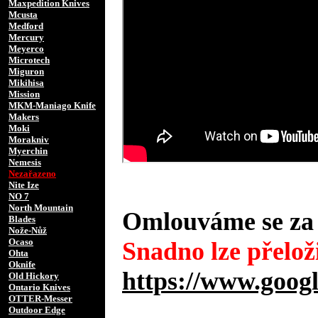
Maxpedition Knives
Mcusta
Medford
Mercury
Meyerco
Microtech
Miguron
Mikihisa
Mission
MKM-Maniago Knife
Makers
Moki
Morakniv
Myerchin
Nemesis
Nezařazeno
Nite Ize
NO 7
North Mountain
Omlouváme se za 
Blades
Nože-Nůž
Ocaso
Snadno lze přeloži
Ohta
Oknife
https://www.googl
Old Hickory
Ontario Knives
OTTER-Messer
Outdoor Edge