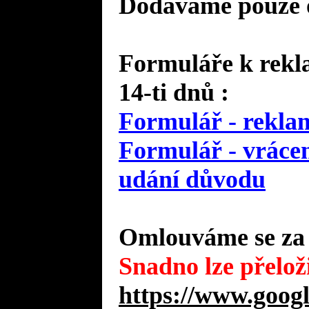
Dodáváme pouze o
Formuláře k rekla
14-ti dnů :
Formulář - reklam
Formulář - vrácen
udání důvodu
Omlouváme se za 
Snadno lze přeloži
https://www.googl