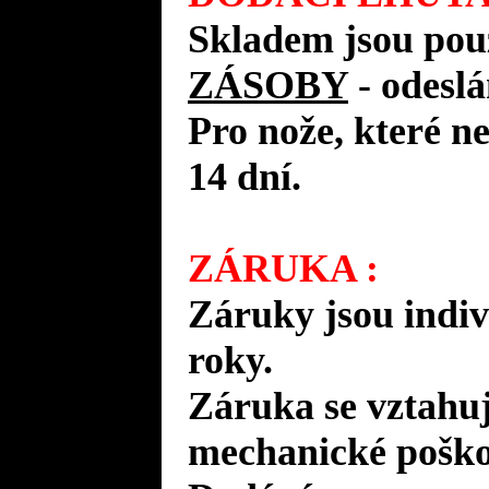
Skladem jsou pou
ZÁSOBY
- odes
Pro nože, které n
14 dní.
ZÁRUKA :
Záruky jsou indiv
roky.
Záruka se vztahuj
mechanické poško