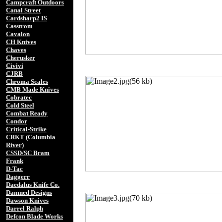
Campcraft Outdoors
Canal Street
Cardsharp2 IS
Casstrom
Cavalon
CH Knives
Chaves
Cherusker
Civivi
CJRB
Chroma Scales
CMB Made Knives
Cobratec
Cold Steel
Combat Ready
Condor
Critical-Strike
CRKT (Columbia
River)
CSSD/SC Bram
Frank
D-Tac
Daggerr
Daedalus Knife Co.
Damned Designs
Dawson Knives
Darrel Ralph
Defcon Blade Works