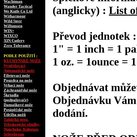
Wachtman
Wander Tactical
(anglicky) :
List o
We Knife Co Ltd
Witharmour
Wild Steer
Willumsen
WIN+
Převod jednotek :
WIXCO
XIN Cutlery
1" = 1 inch = 1 pa
Zero Tolerance
PODLE POUŽITÍ :
1 oz. = 1ounce = 1
KUCHYŇSKÉ NOŽE
Vystřelovací
Automatické nože
Filetovací nože
Pouzdra na nože
Objednávat můžet
Vrhací nože
Záchranářské nože
Škrtadla
Objednávku Vám 
(podpalovače)
Damaškové nože
dodání.
Potápěčské nože
Údržba nožů
Taktická pera,
Teleskopické obušky,
Nunchaku, Kubotan,
Sebeobrana