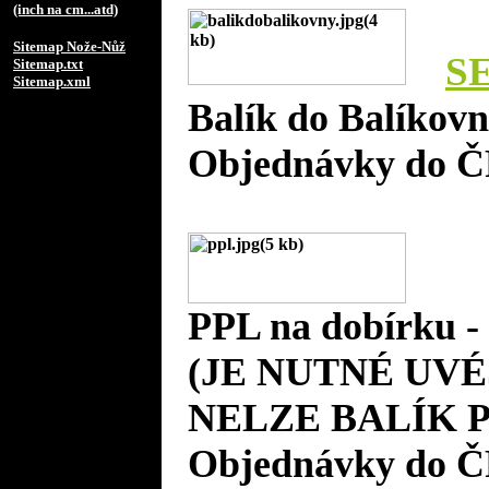
(inch na cm...atd)
Sitemap Nože-Nůž
S
Sitemap.txt
Sitemap.xml
Balík do Balíkov
Objednávky do Č
PPL na dobírku 
(JE NUTNÉ UVÉ
NELZE BALÍK P
Objednávky do Č