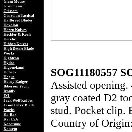
Giant Mouse
Grohmann
Grissom
Guardian Tactical
Halfbreed Blades
Havalon
Hazen Knives
Heckler & Koch
Heretic
Hibben Knives
High Desert Blade
Works
Hightron
Hydra
Higonokami
SOG11180557 SO
Hoback
Hogue
Assisted opening. 
Honey Badger
Ibberson Yacht
Ironfly
gray coated D2 to
IXL
Jack Wolf Knives
Jason Perry Blade
stud. Pocket clip.
Works
Ka-Bar
Country of Origin
Kai USA
Kanetsune
Kansept