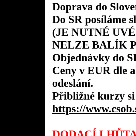
Doprava do Slove
Do SR posíláme s
(JE NUTNÉ UVÉ
NELZE BALÍK 
Objednávky do S
Ceny v EUR dle 
odeslání.
Přibližné kurzy si
https://www.csob.
DODACÍ LHŮTA