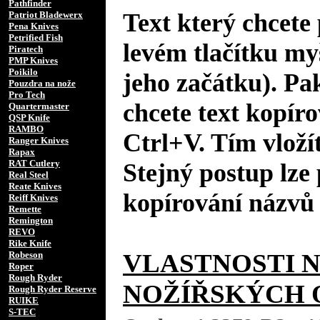
Pathfinder
Text který chcete 
Patriot Bladewerx
Pena Knives
Petrified Fish
levém tlačítku my
Piratech
PMP Knives
Poikilo
jeho začátku). Pa
Pouzdra na nože
Pro Tech
chcete text kopíro
Quartermaster
QSP Knife
RAMBO
Ctrl+V. Tím vložít
Ranger Knives
Rapax
RAT Cutlery
Stejný postup lze 
Real Steel
Reate Knives
kopírování názvů 
Reiff Knives
Remette
Remington
REVO
Rike Knife
VLASTNOSTI 
Robeson
Roper
Rough Ryder
NOŽÍŘSKÝCH 
Rough Ryder Reserve
RUIKE
S-TEC