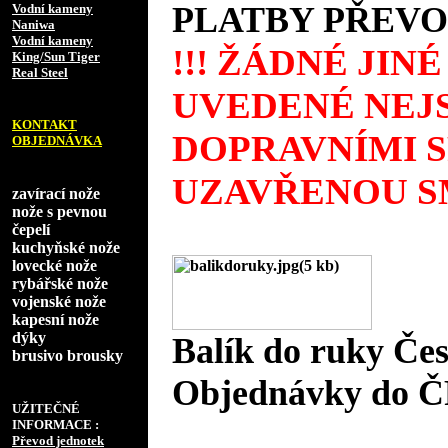
PLATBY PŘEVO
Vodní kameny
Naniwa
Vodní kameny
!!! ŽÁDNÉ JIN
King/Sun Tiger
Real Steel
UVEDENÉ NEJS
KONTAKT
DOPRAVNÍMI 
OBJEDNÁVKA
UZAVŘENOU SM
zavírací nože
nože s pevnou
čepelí
kuchyňské nože
lovecké nože
rybářské nože
vojenské nože
kapesní nože
dýky
Balík do ruky Če
brusivo brousky
Objednávky do Č
UŽITEČNÉ
INFORMACE :
Převod jednotek