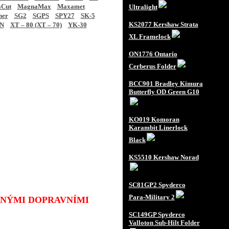
Cut
MagnaMax
Maxamet
Ultralight
ner
SG2
SGPS
SPY27
SK-5
KS2077 Kershaw Strata
N
XT – 80 (XT – 70)
YK-30
XL Framelock
ON1776 Ontario
Cerberus Folder
BCC901 Bradley Kimura
Butterfly OD Green G10
KO019 Komoran
Karambit Linerlock
Black
KS5510 Kershaw Norad
SC81GP2 Spyderco
Para-Military 2
JINÝMI DOPRAVNÍMI
SC149GP Spyderco
Valloton Sub-Hilt Folder