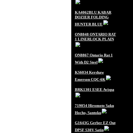
KA4062BLU KABAR
DOZIER FOLDING
HUNTER BLUE
ON8848 ONTARIO RAT
1 LINERLOCK PLAIN
ON8867 Ontario Rat 1
With D2 Steel
KS6034 Kershaw
Emerson CQC-6K
BRK1301 ESEE Avispa
719054 Hiromoto Saku
Hocho, Santoku
G1643G Gerber EZ Out
DPSF S30V Satin