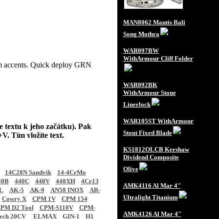
MAN8062 Mantis Bali
Song Mothra
WAR097BW
WithArmour Cliff Folder
num accents. Quick deploy GRN
WAR092BK
WithArmour Stone
Linerlock
WAR105ST WithArmour
e textu k jeho začátku). Pak
Stout Fixed Blade
V. Tím vložíte text.
KS1812OLCB Kershaw
Dividend Composite
Olive
14C28N Sandvik
14-4CrMo
40B
440C
440V
440XH
4Cr13
AMK4116 Al Mar 4"
L
AK-5
AK-9
AN58 INOX
AR-
Ultralight Titanium
Cowry X
CPM 1V
CPM 154
PM D2 Tool
CPM-S110V
CPM-
AMK4126 Al Mar 4"
tech 20CV
ELMAX
GIN-1
H1