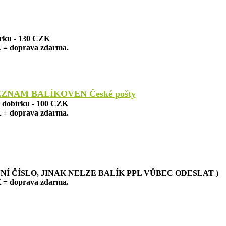
írku - 130 CZK
 = doprava zdarma.
EZNAM BALÍKOVEN České pošty
a dobírku - 100 CZK
 = doprava zdarma.
NÍ ČÍSLO, JINAK NELZE BALÍK PPL VŮBEC ODESLAT )
 = doprava zdarma.