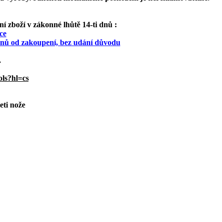
 zboží v zákonné lhůtě 14-ti dnů :
ce
 dnů od zakoupení, bez udání důvodu
.
ols?hl=cs
eti nože