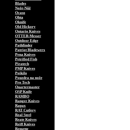
Blades
Nože-Nůž
Ocaso
Ohta
Oknife
Old Hickory
Ontario Knives
OTTER-Messer
Outdoor Edge
Pathfinder
Patriot Bladewerx
Pena Knives
Petrified Fish
Piratech
PMP Knives
Poikilo
Pouzdra na nože
Pro Tech
Quartermaster
QSP Knife
RAMBO
Ranger Knives
Rapax
RAT Cutlery
Real Steel
Reate Knives
Reiff Knives
Remette