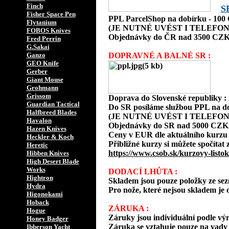
Finch
S
Fisher Space Pen
PPL ParcelShop na dobírku - 10
Flytanium
(JE NUTNÉ UVÉST I TELEFON
FOBOS Knives
Objednávky do ČR nad 3500 CZK
Fred Perrin
G.Sakai
Ganzo
DOPRAVNÉ A BALNÉ SR :
GEO Knife
Gerber
Giant Mouse
Grohmann
Grissom
Doprava do Slovenské republiky 
Guardian Tactical
Do SR posíláme službou PPL na d
Halfbreed Blades
(JE NUTNÉ UVÉST I TELEFON
Havalon
Objednávky do SR nad 5000 CZK
Hazen Knives
Ceny v EUR dle aktuálního kurzu
Heckler & Koch
Přibližné kurzy si můžete spočítat 
Heretic
https://www.csob.sk/kurzovy-listok
Hibben Knives
High Desert Blade
Works
DODACÍ LHŮTA :
Hightron
Skladem jsou pouze položky ze s
Hydra
Pro nože, které nejsou skladem je o
Higonokami
Hoback
ZÁRUKA :
Hogue
Záruky jsou individuální podle vý
Honey Badger
Záruka se vztahuje pouze na vady 
Ibberson Yacht