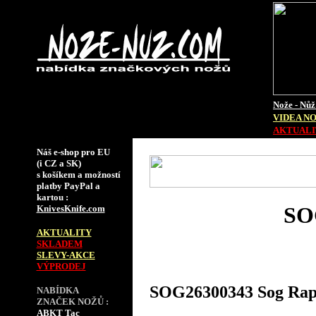
Nože - Nůž
VIDEA N
AKTUALIT
Náš e-shop pro EU
(i CZ a SK)
s košíkem a možností
platby PayPal a
kartou :
SO
KnivesKnife.com
AKTUALITY
SKLADEM
SLEVY-AKCE
VÝPRODEJ
SOG26300343 Sog Rapi
NABÍDKA
ZNAČEK NOŽŮ :
ABKT Tac