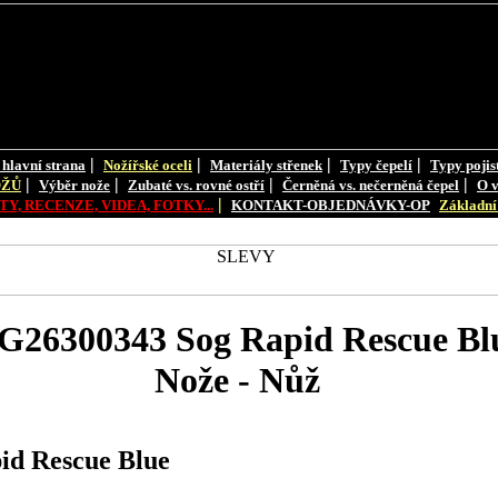
|
|
|
|
 hlavní strana
Nožířské oceli
Materiály střenek
Typy čepelí
Typy pojis
|
|
|
|
OŽŮ
Výběr nože
Zubaté vs. rovné ostří
Černěná vs. nečerněná čepel
O v
|
Y, RECENZE, VIDEA, FOTKY...
KONTAKT-OBJEDNÁVKY-OP
Základní 
G26300343 Sog Rapid Rescue Bl
Nože - Nůž
d Rescue Blue