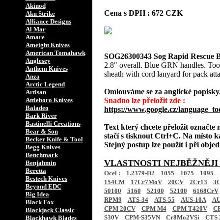
Akinod
Cena s DPH : 672 CZK
Aku Strike
Alliance Designs
Al Mar
Amare
Ameight Knives
American Tomahawk
SOG26300343 Sog Rapid Rescue B
Anglesey
2.8" overall. Blue GRN handles. Tool
Anthem Knives
sheath with cord lanyard for pack at
Anza
Arctic Legend
Omlouváme se za anglické popisky
Artisan
Attleboro Knives
Snadno lze přeložit zde :
Baladeo
https://www.google.cz/language_to
Bark River
Bastinelli Creations
Text který chcete přeložit označte
Bear & Son
stačí s tisknout Ctrl+C. Na místo k
Becker Knife & Tool
Stejný postup lze použít i při obj
Begg Knives
Benchmark
VLASTNOSTI NEJBĚŽNĚJI
Benjahmin
Beretta
Ocel :
1.2379-D2
1055
1075
1095
Bestech Knives
154CM
17Cr7MoV
20CV
2Cr13
3C
Beyond EDC
50100
5160
52100
52100
6168CrV
Big Idea
RPM9
ATS-34
ATS-55
AUS-10A
AU
Black Fox
CPM 20CV
CPM M4
CPM T420V
C
Blackjack Classic
S30V
CPM-S35VN
Cr8Mo2VSi
CTS 
Blackhawk Blades