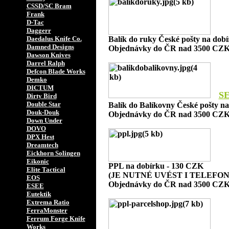
CSSD/SC Bram
Frank
D-Tac
Daggerr
Daedalus Knife Co.
Balík do ruky České pošty na dob
Damned Designs
Objednávky do ČR nad 3500 CZK
Dawson Knives
Darrel Ralph
Defcon Blade Works
Demko
DICTUM
S
Dirty Bird
Double Star
Balík do Balíkovny České pošty n
Douk-Douk
Objednávky do ČR nad 3500 CZK
Down Under
DOVO
DPX Hest
Dreamtech
Eickhorn Solingen
Eikonic
PPL na dobírku - 130 CZK
Elite Tactical
(JE NUTNÉ UVÉST I TELEFON
EOS
Objednávky do ČR nad 3500 CZK
ESEE
Eutektik
Extrema Ratio
FerraMonster
Ferrum Forge Knife
Works