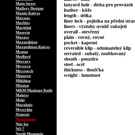
Main Street
lanyard hole - dírka pro provázek
Mallery Designs
leather - kůže
Mantis Knives
length - délka
Maratac
liner lock - pojistka na přední stra
Marbles
liners - výztuhy uvnitř rukojeti
Marttiini
overall - otevřený
Maserin
plain - rovný, rovné
Maxace
Maxpedition
pocket - kapesní
Maxpedition Knives
reversible klip - odnímatelný klip
Mcusta
serrated - zubatý, zoubkovaný
Medford
sheath - pouzdro
Mercury
steel - ocel
Meyerco
thickness - tloušťka
Microtech
weight - hmotnost
Miguron
Mikihisa
Mission
MKM-Maniago Knife
Makers
Moki
Morakniv
Myerchin
Nemesis
Nezařazeno
Nite Ize
NO 7
North Mountain