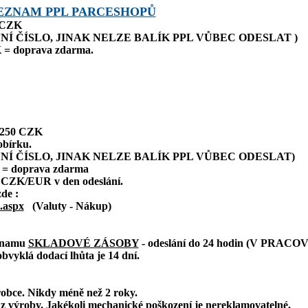
EZNAM PPL PARCESHOPŮ
0 CZK
NÍ ČÍSLO, JINAK NELZE BALÍK PPL VŮBEC ODESLAT )
 = doprava zdarma.
: 250 CZK
obírku.
NÍ ČÍSLO, JINAK NELZE BALÍK PPL VŮBEC ODESLAT)
 = doprava zdarma
 CZK/EUR v den odeslání.
zde :
.aspx
(Valuty - Nákup)
eznamu
SKLADOVÉ ZÁSOBY
- odeslání do 24 hodin (V PRAC
bvyklá dodací lhůta je 14 dní.
robce. Nikdy méně než 2 roky.
z výroby. Jakékoli mechanické poškození je nereklamovatelné.