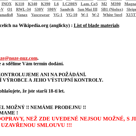
INOX
K110
K340
K390
L6
LC200N
Lam. CoS
M2
M390
Magna
-V
O1
RWL-34
S30V
S90V
Sandvik
San Mai III
SB1 (Niolox)
Sleip
anadis8
Vanax
Vascowear
VG-1
VG-10
W-1
W-2
White Steel
X15T
elích na Wikipedia.org (anglicky) :
List of blade materials
ze@noze-nuz.com
.
a sdělíme Vám termín dodání.
ONTROLUJEME ANI NA POŽÁDÁNÍ.
Í VÝROBCE A JEHO VÝSTUPNÍ KONTROLY.
šujete, že jste starší 18-ti let.
L MOŽNÝ !! NEMÁME PRODEJNU !!
MAME !
 DOPRAVY, NEŽ ZDE UVEDENÉ NEJSOU MOŽNÉ, S 
UZAVŘENOU SMLOUVU !!!