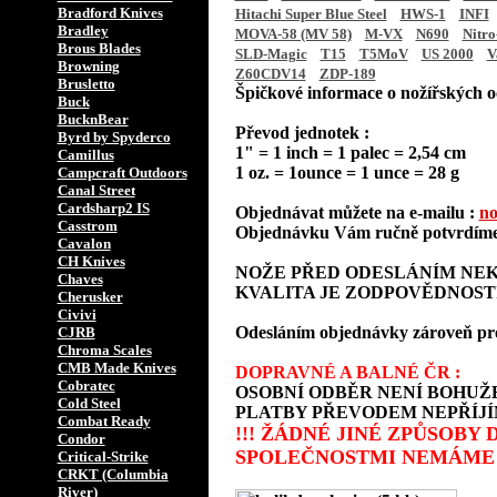
Bradford Knives
Hitachi Super Blue Steel
HWS-1
INFI
Bradley
MOVA-58 (MV 58)
M-VX
N690
Nitro
Brous Blades
SLD-Magic
T15
T5MoV
US 2000
V
Browning
Z60CDV14
ZDP-189
Brusletto
Špičkové informace o nožířských oc
Buck
BucknBear
Převod jednotek :
Byrd by Spyderco
1" = 1 inch = 1 palec = 2,54 cm
Camillus
1 oz. = 1ounce = 1 unce = 28 g
Campcraft Outdoors
Canal Street
Cardsharp2 IS
Objednávat můžete na e-mailu :
no
Casstrom
Objednávku Vám ručně potvrdíme 
Cavalon
CH Knives
NOŽE PŘED ODESLÁNÍM NEK
Chaves
KVALITA JE ZODPOVĚDNOST
Cherusker
Civivi
Odesláním objednávky zároveň prohla
CJRB
Chroma Scales
CMB Made Knives
DOPRAVNÉ A BALNÉ ČR :
Cobratec
OSOBNÍ ODBĚR NENÍ BOHUŽE
Cold Steel
PLATBY PŘEVODEM NEPŘÍJÍ
Combat Ready
!!! ŽÁDNÉ JINÉ ZPŮSOBY
Condor
SPOLEČNOSTMI NEMÁME 
Critical-Strike
CRKT (Columbia
River)