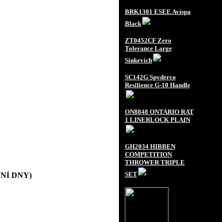
BRK1301 ESEE Avispa
Black
ZT0452CF Zero
Tolerance Large
Sinkevich
SC142G Spyderco
Resilience G-10 Handle
ON8848 ONTARIO RAT
1 LINERLOCK PLAIN
GH2034 HIBBEN
COMPETITION
THROWER TRIPLE
SET
OVNÍ DNY)