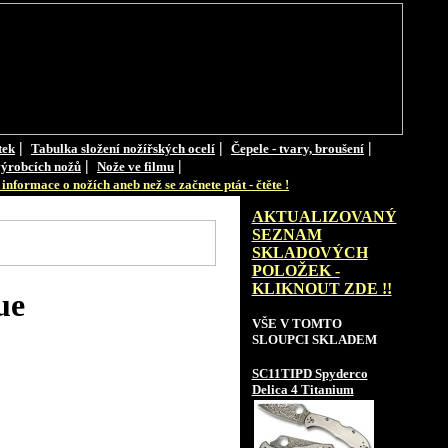
|
|
|
tek
Tabulka složení nožířských ocelí
Čepele - tvary, broušení
|
|
ýrobcích nožů
Nože ve filmu
informace o nožích aneb než se začnete ptát - čtěte !
AKTUALIZOVANÝ
SEZNAM
SKLADOVÝCH
POLOŽEK -
KLIKNOUT ZDE !!
ue
VŠE V TOMTO
SLOUPCI SKLADEM
SC11TIPD Spyderco
Delica 4 Titanium