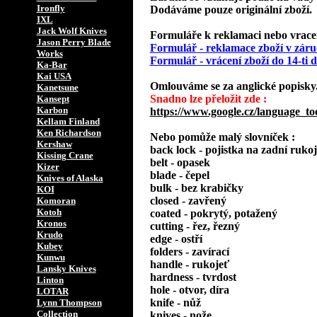
Ironfly
Dodáváme pouze originální zboží.
IXL
Jack Wolf Knives
Formuláře k reklamaci nebo vracení
Jason Perry Blade
Formulář - reklamace zboží v záru
Works
Formulář - vrácení zboží do 14-ti
Ka-Bar
Kai USA
Omlouváme se za anglické popisky
Kanetsune
Snadno lze přeložit zde :
Kansept
Karbon
https://www.google.cz/language_to
Kellam Finland
Ken Richardson
Nebo pomůže malý slovníček :
Kershaw
back lock - pojistka na zadní rukoj
Kissing Crane
belt - opasek
Kizer
blade - čepel
Knives of Alaska
bulk - bez krabičky
KOI
closed - zavřený
Komoran
Kotoh
coated - pokrytý, potažený
Kronos
cutting - řez, řezný
Krudo
edge - ostří
Kubey
folders - zavírací
Kunwu
handle - rukojeť
Lansky Knives
hardness - tvrdost
Linton
hole - otvor, díra
LOTAR
knife - nůž
Lynn Thompson
Collection
knives - nože