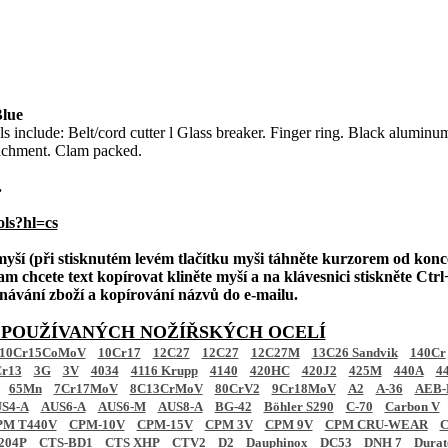
lue
s include: Belt/cord cutter l Glass breaker. Finger ring. Black alumi
tachment. Clam packed.
.
ols?hl=cs
 myší (při stisknutém levém tlačítku myši táhněte kurzorem od konc
am chcete text kopírovat kliněte myší a na klávesnici stiskněte Ctrl+
ednávání zboží a kopírování názvů do e-mailu.
 POUŽÍVANÝCH NOŽÍŘSKÝCH OCELÍ
10Cr15CoMoV
10Cr17
12C27
12C27
12C27M
13C26 Sandvik
140Cr
r13
3G
3V
4034
4116 Krupp
4140
420HC
420J2
425M
440A
4
65Mn
7Cr17MoV
8C13CrMoV
80CrV2
9Cr18MoV
A2
A-36
AEB-
S4-A
AUS6-A
AUS6-M
AUS8-A
BG-42
Böhler S290
C-70
Carbon V
PM T440V
CPM-10V
CPM-15V
CPM 3V
CPM 9V
CPM CRU-WEAR
C
204P
CTS-BD1
CTS XHP
CTV2
D2
Dauphinox
DC53
DNH 7
Dura