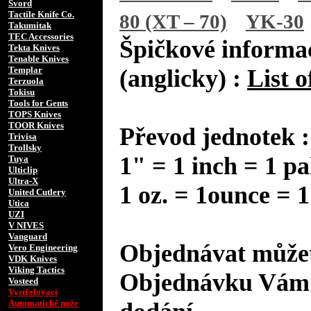
Svord
Tactile Knife Co.
80 (XT – 70)
YK-30
Takumitak
TEC Accessories
Špičkové informac
Tekta Knives
Tenable Knives
Templar
(anglicky) :
List o
Terzuola
Tokisu
Tools for Gents
TOPS Knives
TOOR Knives
Převod jednotek :
Trivisa
Trollsky
1" = 1 inch = 1 pa
Tuya
Ulticlip
Ultra-X
1 oz. = 1ounce = 1
United Cutlery
Utica
UZI
V NIVES
Vanguard
Objednávat můžet
Vero Engineering
VDK Knives
Viking Tactics
Objednávku Vám 
Vosteed
Vystřelovací
Automatické nože