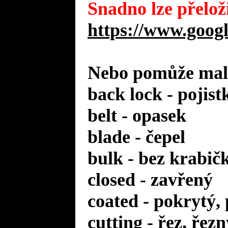
Snadno lze přeloži
https://www.googl
Nebo pomůže malý
back lock - pojist
belt - opasek
blade - čepel
bulk - bez krabič
closed - zavřený
coated - pokrytý,
cutting - řez, řezn