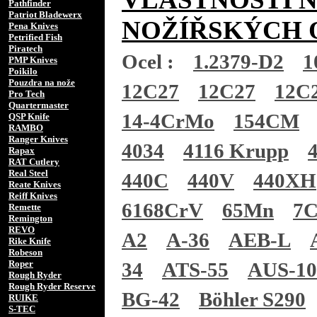
Pathfinder
Patriot Bladewerx
NOŽÍŘSKÝCH 
Pena Knives
Petrified Fish
Piratech
Ocel :
1.2379-D2
1
PMP Knives
Poikilo
Pouzdra na nože
12C27
12C27
12C
Pro Tech
Quartermaster
14-4CrMo
154CM
QSP Knife
RAMBO
Ranger Knives
4034
4116 Krupp
Rapax
RAT Cutlery
Real Steel
440C
440V
440XH
Reate Knives
Reiff Knives
6168CrV
65Mn
7
Remette
Remington
REVO
A2
A-36
AEB-L
Rike Knife
Robeson
Roper
34
ATS-55
AUS-1
Rough Ryder
Rough Ryder Reserve
BG-42
Böhler S290
RUIKE
S-TEC