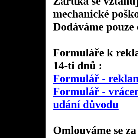
Záruka se vztahuj
mechanické poško
Dodáváme pouze o
Formuláře k rekla
14-ti dnů :
Formulář - reklam
Formulář - vrácen
udání důvodu
Omlouváme se za 