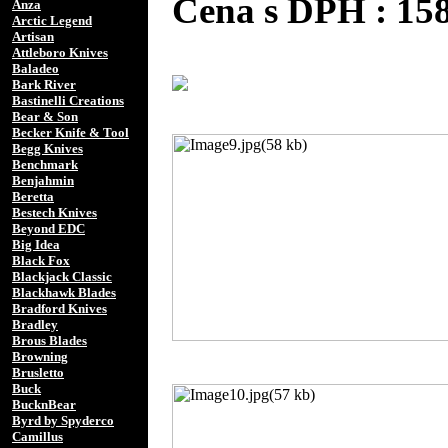
Cena s DPH : 1
Anza
Arctic Legend
Artisan
Attleboro Knives
Baladeo
Bark River
Bastinelli Creations
Bear & Son
Becker Knife & Tool
Begg Knives
Benchmark
Benjahmin
Beretta
Bestech Knives
Beyond EDC
Big Idea
Black Fox
Blackjack Classic
Blackhawk Blades
Bradford Knives
Bradley
Brous Blades
Browning
Brusletto
Buck
BucknBear
Byrd by Spyderco
Camillus