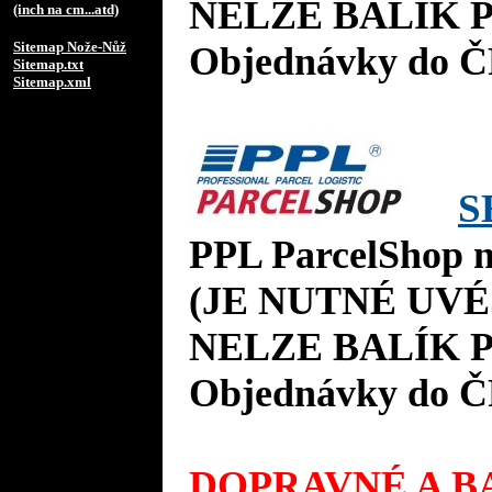
NELZE BALÍK P
(inch na cm...atd)
Sitemap Nože-Nůž
Objednávky do Č
Sitemap.txt
Sitemap.xml
S
PPL ParcelShop n
(JE NUTNÉ UVÉ
NELZE BALÍK P
Objednávky do Č
DOPRAVNÉ A BA