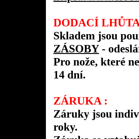
DODACÍ LHŮTA
Skladem jsou pou
ZÁSOBY
- odes
Pro nože, které n
14 dní.
ZÁRUKA :
Záruky jsou indiv
roky.