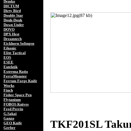
Demko
DICTUM
Dirty Bird
Double Star
Douk-Douk
Down Under
DOVO
DPX Hest
Dreamtech
Eickhorn Solingen
Eikonic
Elite Tactical
EOS
ESEE
Eutektik
Extrema Ratio
FerraMonster
Ferrum Forge Knife
Works
Finch
Fisher Space Pen
Flytanium
FOBOS Knives
Fred Perrin
G.Sakai
Ganzo
TKF201SL Takumi
GEO Knife
Gerber