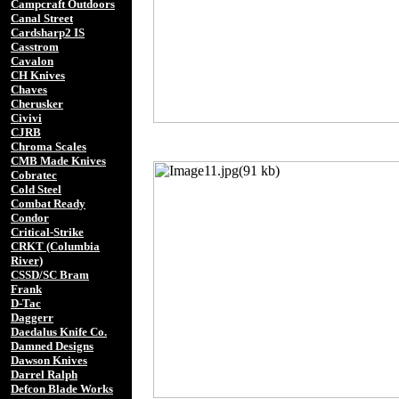
Campcraft Outdoors
Canal Street
Cardsharp2 IS
Casstrom
Cavalon
CH Knives
Chaves
Cherusker
Civivi
CJRB
Chroma Scales
CMB Made Knives
Cobratec
Cold Steel
Combat Ready
Condor
Critical-Strike
CRKT (Columbia
River)
CSSD/SC Bram
Frank
D-Tac
Daggerr
Daedalus Knife Co.
Damned Designs
Dawson Knives
Darrel Ralph
Defcon Blade Works