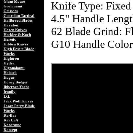
Giant Mouse
Knife Type: Fixed
Grohmann
Grissom
4.5" Handle Lengt
Guardian Tactical
Halfbreed Blades
Havalon
62 Blade Grind: Fl
Hazen Knives
Heckler & Koch
Heretic
G10 Handle Color:
Hibben Knives
High Desert Blade
Works
Hightron
Hydra
Higonokami
Hoback
Hogue
Honey Badger
Ibberson Yacht
Ironfly
IXL
Jack Wolf Knives
Jason Perry Blade
Works
Ka-Bar
Kai USA
Kanetsune
Kansept