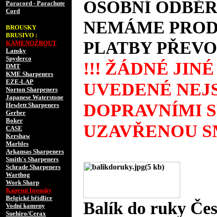
OSOBNÍ ODBĚR
Paracord - Parachute
Cord
NEMÁME PRODE
BROUSKY
BRUSIVO :
PLATBY PŘEVO
KAMENOŽROUT
Lansky
Spyderco
!!! ŽÁDNÉ JIN
DMT
KME Sharpeners
EZE-LAP
UVEDENÉ NEJS
Norton Sharpeners
Japanese Waterstone
DOPRAVNÍMI 
Hewlett Sharpeners
Gerber
Boker
UZAVŘENOU SM
CASE
Kershaw
Marbles
Arkansas Sharpeners
Smith's Sharpeners
Schrade Sharpeners
Warthog
Work Sharp
Kapesní brousky
Belgické břidlice
Balík do ruky Če
Vodní kameny
Suehiro/Cerax