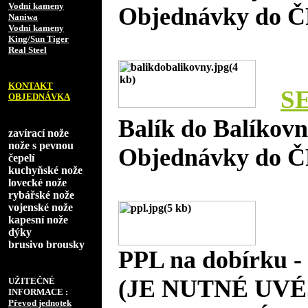
Vodní kameny
Objednávky do Č
Naniwa
Vodní kameny
King/Sun Tiger
Real Steel
KONTAKT
S
OBJEDNÁVKA
Balík do Balíkov
zavírací nože
nože s pevnou
Objednávky do Č
čepelí
kuchyňské nože
lovecké nože
rybářské nože
vojenské nože
kapesní nože
dýky
brusivo brousky
PPL na dobírku 
(JE NUTNÉ UVÉ
UŽITEČNÉ
INFORMACE :
Převod jednotek