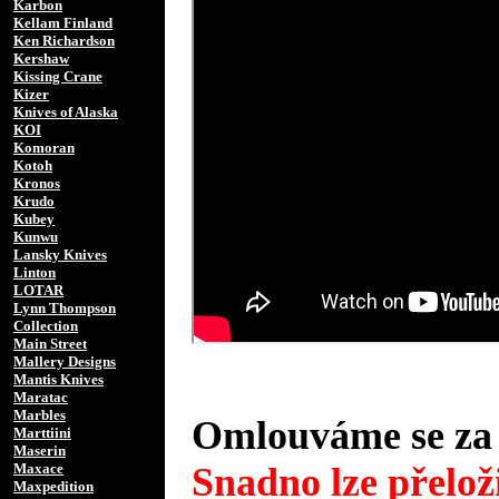
Karbon
Kellam Finland
Ken Richardson
Kershaw
Kissing Crane
Kizer
Knives of Alaska
KOI
Komoran
Kotoh
Kronos
Krudo
Kubey
Kunwu
Lansky Knives
Linton
LOTAR
Lynn Thompson
Collection
Main Street
Mallery Designs
Mantis Knives
Maratac
Marbles
Omlouváme se za 
Marttiini
Maserin
Maxace
Snadno lze přeloži
Maxpedition