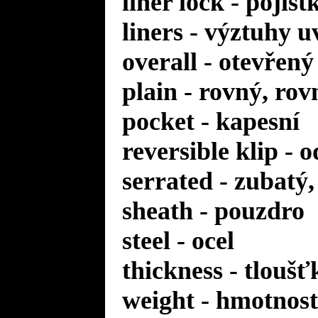
liner lock - pojis
liners - výztuhy u
overall - otevřený
plain - rovný, rov
pocket - kapesní
reversible klip - 
serrated - zubatý
sheath - pouzdro
steel - ocel
thickness - tloušť
weight - hmotnost