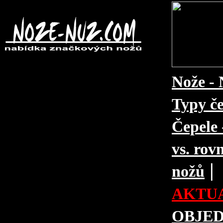
Nože - 
Typy če
Čepele 
vs. rovn
|
nožů
AKTUA
OBJE