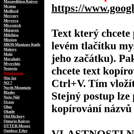
Maxpedition Knives
https://www.googl
Mcusta
Medford
Mercury
Meyerco
Microtech
Text který chcete 
Miguron
Mikihisa
Mission
levém tlačítku my
MKM-Maniago Knife
Makers
Moki
jeho začátku). Pa
Morakniv
Myerchin
chcete text kopíro
Nemesis
Nezařazeno
Nite Ize
Ctrl+V. Tím vložít
NO 7
North Mountain
Blades
Stejný postup lze 
Nože-Nůž
Ocaso
kopírování názvů 
Ohta
Oknife
Old Hickory
Ontario Knives
OTTER-Messer
VLASTNOSTI 
Outdoor Edge