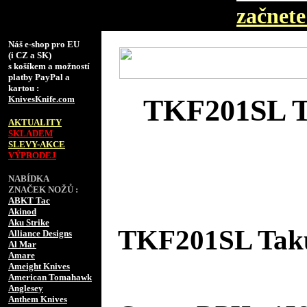
začnete 
Náš e-shop pro EU
(i CZ a SK)
s košíkem a možností
platby PayPal a
kartou :
KnivesKnife.com
TKF201SL T
AKTUALITY
SKLADEM
SLEVY-AKCE
VÝPRODEJ
NABÍDKA
ZNAČEK NOŽŮ :
ABKT Tac
Akinod
Aku Strike
TKF201SL Taku
Alliance Designs
Al Mar
Amare
Ameight Knives
American Tomahawk
Anglesey
Anthem Knives