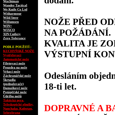
dodání.
Wachtman
Wander Tactical
We Knife Co Ltd
Witharmour
Wild Steer
NOŽE PŘED O
Willumsen
WIN+
NA POŽÁDÁNÍ.
WIXCO
XIN Cutlery
Zero Tolerance
KVALITA JE Z
PODLE POUŽITÍ :
KUCHYŇSKÉ NOŽE
VÝSTUPNÍ KON
Vystřelovací
Automatické nože
Filetovací nože
Pouzdra na nože
Vrhací nože
Odesláním objedná
Záchranářské nože
Škrtadla
18-ti let.
(podpalovače)
Damaškové nože
Potápěčské nože
Údržba nožů
Taktická pera,
Teleskopické obušky,
DOPRAVNÉ A BA
Nunchaku, Kubotan,
Sebeobrana