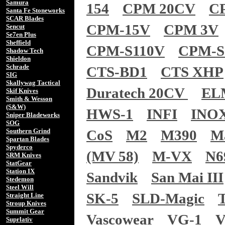
Samura
154
CPM 20CV
C
Santa Fe Stoneworks
SCAR Blades
CPM-15V
CPM 3V
Sencut
Se7en Plus
Sheffield
CPM-S110V
CPM-S
Shadow Tech
Shieldon
Schrade
CTS-BD1
CTS XHP
SIG
Skallywag Tactical
Duratech 20CV
EL
Skif Knives
Smith & Wesson
(S&W)
HWS-1
INFI
INO
Sniper Bladeworks
SOG
Southern Grind
CoS
M2
M390
M
Spartan Blades
Spyderco
(MV 58)
M-VX
N6
SRM Knives
StatGear
Station IX
Sandvik
San Mai III
Stedemon
Steel Will
SK-5
SLD-Magic
Straight Line
Stroup Knives
Summit Gear
Vascowear
VG-1
V
Suprlativ