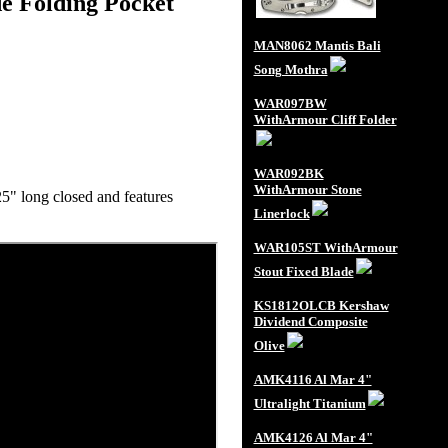
 Folding Pocket
MAN8062 Mantis Bali
Song Mothra
WAR097BW
WithArmour Cliff Folder
WAR092BK
WithArmour Stone
25" long closed and features
Linerlock
WAR105ST WithArmour
Stout Fixed Blade
KS1812OLCB Kershaw
Dividend Composite
Olive
AMK4116 Al Mar 4"
Ultralight Titanium
AMK4126 Al Mar 4"