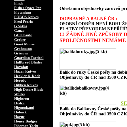
Finch
Fisher Space Pen
Odesláním objednávky zároveň prohlaš
Flytanium
FOBOS Knives
DOPRAVNÉ A BALNÉ ČR :
Fred Perrin
OSOBNÍ ODBĚR NENÍ BOHUŽE
G.Sakai
PLATBY PŘEVODEM NEPŘÍJÍ
Ganzo
!!! ŽÁDNÉ JINÉ ZPŮSOBY
GEO Knife
Gerber
SPOLEČNOSTMI NEMÁME 
Giant Mouse
Grohmann
Grissom
Guardian Tactical
Halfbreed Blades
Havalon
Hazen Knives
Balík do ruky České pošty na dob
Heckler & Koch
Objednávky do ČR nad 3500 CZK 
Heretic
Hibben Knives
High Desert Blade
Works
Hightron
SE
Hydra
Higonokami
Balík do Balíkovny České pošty n
Hoback
Objednávky do ČR nad 3500 CZK 
Hogue
Honey Badger
Ibberson Yacht