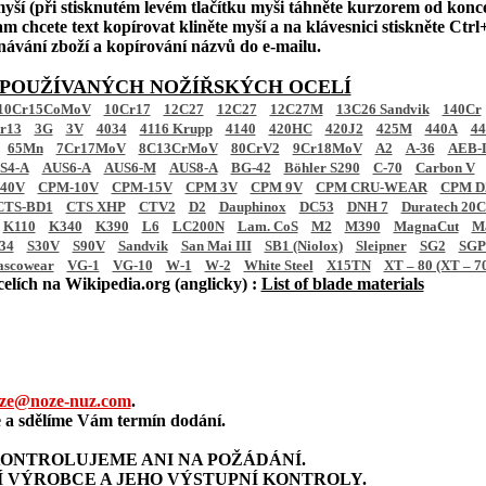
myší (při stisknutém levém tlačítku myši táhněte kurzorem od konc
m chcete text kopírovat kliněte myší a na klávesnici stiskněte Ctrl+
dnávání zboží a kopírování názvů do e-mailu.
 POUŽÍVANÝCH NOŽÍŘSKÝCH OCELÍ
10Cr15CoMoV
10Cr17
12C27
12C27
12C27M
13C26 Sandvik
140Cr
r13
3G
3V
4034
4116 Krupp
4140
420HC
420J2
425M
440A
4
65Mn
7Cr17MoV
8C13CrMoV
80CrV2
9Cr18MoV
A2
A-36
AEB-
S4-A
AUS6-A
AUS6-M
AUS8-A
BG-42
Böhler S290
C-70
Carbon V
40V
CPM-10V
CPM-15V
CPM 3V
CPM 9V
CPM CRU-WEAR
CPM D2
CTS-BD1
CTS XHP
CTV2
D2
Dauphinox
DC53
DNH 7
Duratech 20
K110
K340
K390
L6
LC200N
Lam. CoS
M2
M390
MagnaCut
M
34
S30V
S90V
Sandvik
San Mai III
SB1 (Niolox)
Sleipner
SG2
SGP
ascowear
VG-1
VG-10
W-1
W-2
White Steel
X15TN
XT – 80 (XT – 7
elích na Wikipedia.org (anglicky) :
List of blade materials
ze@noze-nuz.com
.
a sdělíme Vám termín dodání.
ONTROLUJEME ANI NA POŽÁDÁNÍ.
 VÝROBCE A JEHO VÝSTUPNÍ KONTROLY.