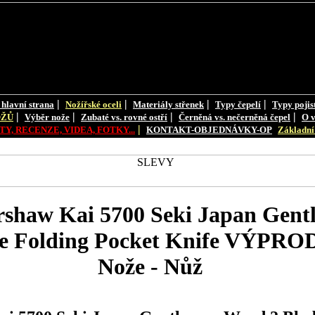
|
|
|
|
 hlavní strana
Nožířské oceli
Materiály střenek
Typy čepelí
Typy pojis
|
|
|
|
OŽŮ
Výběr nože
Zubaté vs. rovné ostří
Černěná vs. nečerněná čepel
O v
|
Y, RECENZE, VIDEA, FOTKY...
KONTAKT-OBJEDNÁVKY-OP
Základní 
haw Kai 5700 Seki Japan Gent
e Folding Pocket Knife VÝPRO
Nože - Nůž