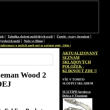
|
|
|
tek
Tabulka složení nožířských ocelí
Čepele - tvary, broušení
|
|
ýrobcích nožů
Nože ve filmu
informace o nožích aneb než se začnete ptát - čtěte !
AKTUALIZOVANÝ
SEZNAM
SKLADOVÝCH
POLOŽEK -
KLIKNOUT ZDE !!
leman Wood 2
VŠE V TOMTO
DEJ
SLOUPCI SKLADEM
SC11TIPD Spyderco
Delica 4 Titanium