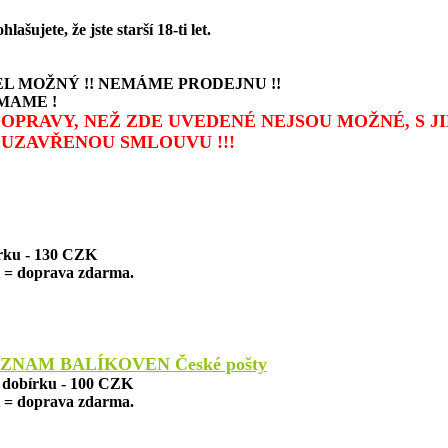
ujete, že jste starší 18-ti let.
L MOŽNÝ !! NEMÁME PRODEJNU !!
MAME !
 DOPRAVY, NEŽ ZDE UVEDENÉ NEJSOU MOŽNÉ, S 
UZAVŘENOU SMLOUVU !!!
írku - 130 CZK
= doprava zdarma.
ZNAM BALÍKOVEN České pošty
a dobírku - 100 CZK
= doprava zdarma.