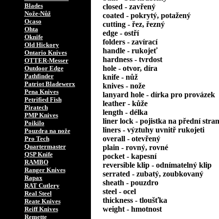
Blades
closed - zavřený
Nože-Nůž
coated - pokrytý, potažený
Ocaso
cutting - řez, řezný
Ohta
edge - ostří
Oknife
folders - zavírací
Old Hickory
handle - rukojeť
Ontario Knives
hardness - tvrdost
OTTER-Messer
hole - otvor, díra
Outdoor Edge
Pathfinder
knife - nůž
Patriot Bladewerx
knives - nože
Pena Knives
lanyard hole - dírka pro provázek
Petrified Fish
leather - kůže
Piratech
length - délka
PMP Knives
liner lock - pojistka na přední stra
Poikilo
liners - výztuhy uvnitř rukojeti
Pouzdra na nože
overall - otevřený
Pro Tech
Quartermaster
plain - rovný, rovné
QSP Knife
pocket - kapesní
RAMBO
reversible klip - odnímatelný klip
Ranger Knives
serrated - zubatý, zoubkovaný
Rapax
sheath - pouzdro
RAT Cutlery
steel - ocel
Real Steel
thickness - tloušťka
Reate Knives
weight - hmotnost
Reiff Knives
Remette