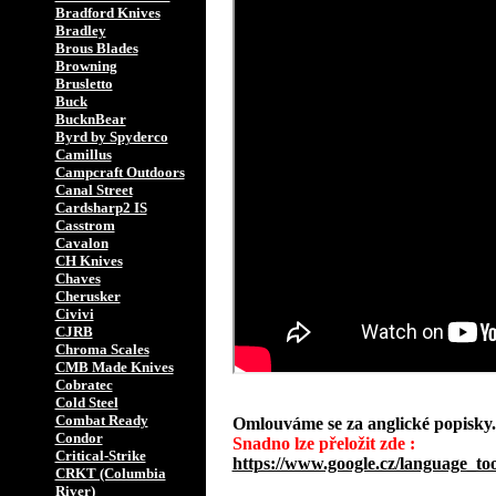
Bradford Knives
Bradley
Brous Blades
Browning
Brusletto
Buck
BucknBear
Byrd by Spyderco
Camillus
Campcraft Outdoors
Canal Street
Cardsharp2 IS
Casstrom
Cavalon
CH Knives
Chaves
Cherusker
Civivi
CJRB
Chroma Scales
CMB Made Knives
Cobratec
Cold Steel
Combat Ready
Omlouváme se za anglické popisky.
Condor
Snadno lze přeložit zde :
Critical-Strike
https://www.google.cz/language_too
CRKT (Columbia
River)