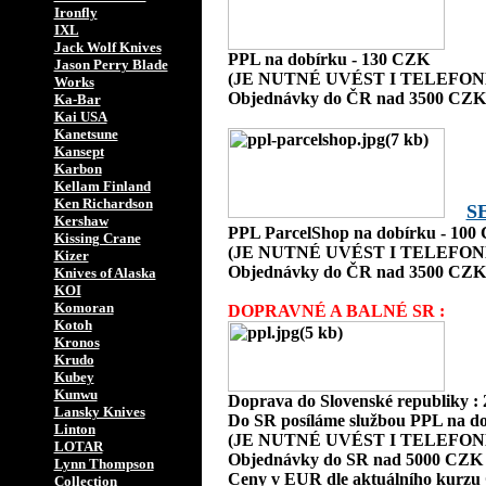
Ironfly
IXL
Jack Wolf Knives
PPL na dobírku - 130 CZK
Jason Perry Blade
(JE NUTNÉ UVÉST I TELEFON
Works
Objednávky do ČR nad 3500 CZK 
Ka-Bar
Kai USA
Kanetsune
Kansept
Karbon
Kellam Finland
Ken Richardson
S
Kershaw
PPL ParcelShop na dobírku - 100
Kissing Crane
(JE NUTNÉ UVÉST I TELEFON
Kizer
Objednávky do ČR nad 3500 CZK 
Knives of Alaska
KOI
Komoran
DOPRAVNÉ A BALNÉ SR :
Kotoh
Kronos
Krudo
Kubey
Kunwu
Doprava do Slovenské republiky :
Lansky Knives
Do SR posíláme službou PPL na do
Linton
(JE NUTNÉ UVÉST I TELEFON
LOTAR
Objednávky do SR nad 5000 CZK 
Lynn Thompson
Ceny v EUR dle aktuálního kurzu
Collection