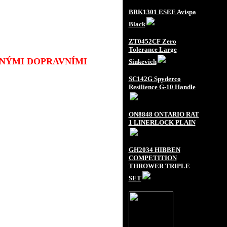
BRK1301 ESEE Avispa
Black
ZT0452CF Zero
Tolerance Large
JINÝMI DOPRAVNÍMI
Sinkevich
SC142G Spyderco
Resilience G-10 Handle
ON8848 ONTARIO RAT
1 LINERLOCK PLAIN
GH2034 HIBBEN
COMPETITION
THROWER TRIPLE
SET