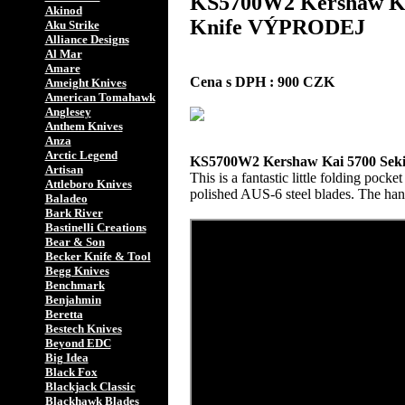
KS5700W2 Kershaw Kai
Akinod
Knife VÝPRODEJ
Aku Strike
Alliance Designs
Al Mar
Amare
Cena s DPH : 900 CZK
Ameight Knives
American Tomahawk
Anglesey
Anthem Knives
Anza
Arctic Legend
KS5700W2 Kershaw Kai 5700 Seki 
Artisan
This is a fantastic little folding poc
Attleboro Knives
polished AUS-6 steel blades. The hand
Baladeo
Bark River
Bastinelli Creations
Bear & Son
Becker Knife & Tool
Begg Knives
Benchmark
Benjahmin
Beretta
Bestech Knives
Beyond EDC
Big Idea
Black Fox
Blackjack Classic
Blackhawk Blades