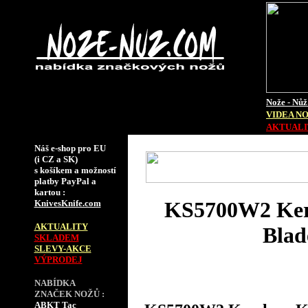
Nože - Nůž
VIDEA N
AKTUALIT
Náš e-shop pro EU
(i CZ a SK)
s košíkem a možností
platby PayPal a
kartou :
KS5700W2 Kers
KnivesKnife.com
AKTUALITY
Blad
SKLADEM
SLEVY-AKCE
VÝPRODEJ
NABÍDKA
ZNAČEK NOŽŮ :
ABKT Tac