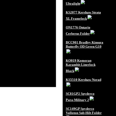
Ultralight
KS2077 Kershaw Strata
XL Framelock
ON1776 Ontario
Cerberus Folder
BCC901 Bradley Kimura
Butterfly OD Green G10
KO019 Komoran
Karambit Linerlock
Black
KS5510 Kershaw Norad
SC81GP2 Spyderco
Para-Military 2
SC149GP Spyderco
Valloton Sub-Hilt Folder