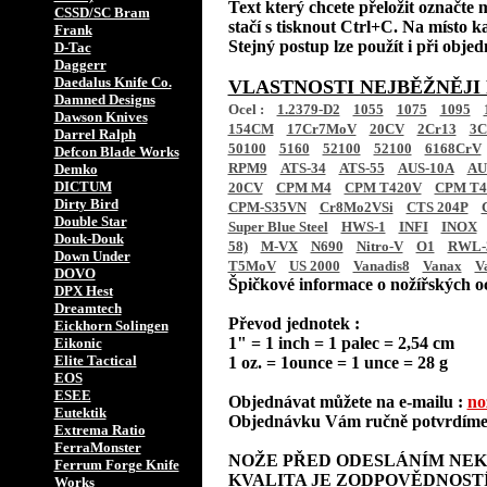
Text který chcete přeložit označte 
CSSD/SC Bram
stačí s tisknout Ctrl+C. Na místo ka
Frank
Stejný postup lze použít i při obje
D-Tac
Daggerr
Daedalus Knife Co.
VLASTNOSTI NEJBĚŽNĚJI
Damned Designs
Ocel :
1.2379-D2
1055
1075
1095
Dawson Knives
154CM
17Cr7MoV
20CV
2Cr13
3C
Darrel Ralph
50100
5160
52100
52100
6168CrV
Defcon Blade Works
RPM9
ATS-34
ATS-55
AUS-10A
AU
Demko
DICTUM
20CV
CPM M4
CPM T420V
CPM T4
Dirty Bird
CPM-S35VN
Cr8Mo2VSi
CTS 204P
Double Star
Super Blue Steel
HWS-1
INFI
INOX
Douk-Douk
58)
M-VX
N690
Nitro-V
O1
RWL-
Down Under
T5MoV
US 2000
Vanadis8
Vanax
V
DOVO
Špičkové informace o nožířských oc
DPX Hest
Dreamtech
Převod jednotek :
Eickhorn Solingen
1" = 1 inch = 1 palec = 2,54 cm
Eikonic
Elite Tactical
1 oz. = 1ounce = 1 unce = 28 g
EOS
ESEE
Objednávat můžete na e-mailu :
no
Eutektik
Objednávku Vám ručně potvrdíme 
Extrema Ratio
FerraMonster
NOŽE PŘED ODESLÁNÍM NEK
Ferrum Forge Knife
KVALITA JE ZODPOVĚDNOSTÍ
Works