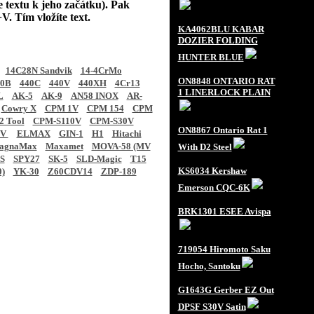
e textu k jeho začátku). Pak
V. Tím vložíte text.
KA4062BLU KABAR
DOZIER FOLDING
HUNTER BLUE
14C28N Sandvik
14-4CrMo
ON8848 ONTARIO RAT
40B
440C
440V
440XH
4Cr13
1 LINERLOCK PLAIN
L
AK-5
AK-9
AN58 INOX
AR-
Cowry X
CPM 1V
CPM 154
CPM
 Tool
CPM-S110V
CPM-S30V
ON8867 Ontario Rat 1
CV
ELMAX
GIN-1
H1
Hitachi
agnaMax
Maxamet
MOVA-58 (MV
With D2 Steel
S
SPY27
SK-5
SLD-Magic
T15
KS6034 Kershaw
0)
YK-30
Z60CDV14
ZDP-189
Emerson CQC-6K
BRK1301 ESEE Avispa
719054 Hiromoto Saku
Hocho, Santoku
G1643G Gerber EZ Out
DPSF S30V Satin