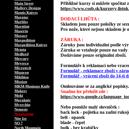
Přibližné kurzy si můžete spočítat z
Main Street
Mallery Designs
https://www.csob.sk/kurzovy-listok
Mantis Knives
Maratac
DODACÍ LHŮTA :
Marbles
Skladem jsou pouze položky ze s
Marttiini
Pro nože, které nejsou skladem je o
Maserin
Maxace
ZÁRUKA :
Maxpedition
Záruky jsou individuální podle vý
Maxpedition Knives
Mcusta
Záruka se vztahuje pouze na vady 
Medford
Dodáváme pouze originální zboží.
Mercury
Meyerco
Formuláře k reklamaci nebo vracení
Microtech
Formulář - reklamace zboží v záru
Miguron
Formulář - vrácení zboží do 14-ti
Mikihisa
Mission
Omlouváme se za anglické popisky.
MKM-Maniago Knife
Makers
Snadno lze přeložit zde :
Moki
https://www.google.cz/language_too
Morakniv
Myerchin
Nebo pomůže malý slovníček :
Nemesis
back lock - pojistka na zadní rukoj
Nezařazeno
belt - opasek
Nite Ize
blade - čepel
NO 7
bulk - bez krabičky
North Mountain