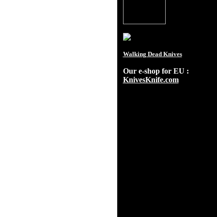
Walking Dead Knives
Our e-shop for EU :
KnivesKnife.com