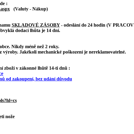
de :
.aspx
(Valuty - Nákup)
eznamu
SKLADOVÉ ZÁSOBY
- odeslání do 24 hodin (V PRACO
bvyklá dodací lhůta je 14 dní.
robce. Nikdy méně než 2 roky.
z výroby. Jakékoli mechanické poškození je nereklamovatelné.
 zboží v zákonné lhůtě 14-ti dnů :
ce
 dnů od zakoupení, bez udání důvodu
ls?hl=cs
eti nože