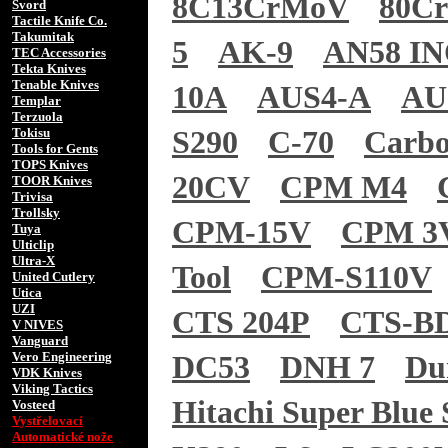
8C13CrMoV
80C
Svord
Tactile Knife Co.
Takumitak
5
AK-9
AN58 I
TEC Accessories
Tekta Knives
Tenable Knives
10A
AUS4-A
AU
Templar
Terzuola
Tokisu
S290
C-70
Carb
Tools for Gents
TOPS Knives
20CV
CPM M4
TOOR Knives
Trivisa
Trollsky
CPM-15V
CPM 3
Tuya
Ulticlip
Ultra-X
Tool
CPM-S110V
United Cutlery
Utica
UZI
CTS 204P
CTS-B
V NIVES
Vanguard
Vero Engineering
DC53
DNH 7
Du
VDK Knives
Viking Tactics
Hitachi Super Blue 
Vosteed
Vystřelovací
Automatické nože