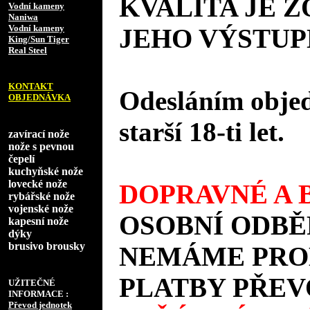
KVALITA JE 
Vodní kameny
Naniwa
Vodní kameny
JEHO VÝSTUP
King/Sun Tiger
Real Steel
KONTAKT
Odesláním objed
OBJEDNÁVKA
starší 18-ti let.
zavírací nože
nože s pevnou
čepelí
kuchyňské nože
lovecké nože
DOPRAVNÉ A B
rybářské nože
vojenské nože
OSOBNÍ ODBĚ
kapesní nože
dýky
brusivo brousky
NEMÁME PROD
PLATBY PŘEV
UŽITEČNÉ
INFORMACE :
Převod jednotek