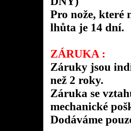
DNY)
Pro nože, které 
lhůta je 14 dní.
ZÁRUKA :
Záruky jsou ind
než 2 roky.
Záruka se vztah
mechanické pošk
Dodáváme pouze 