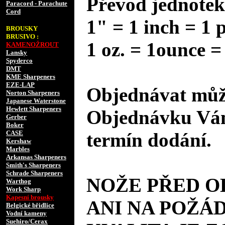
Převod jednotek
Paracord - Parachute
Cord
1" = 1 inch = 1 
BROUSKY
BRUSIVO :
1 oz. = 1ounce =
KAMENOŽROUT
Lansky
Spyderco
DMT
KME Sharpeners
EZE-LAP
Objednávat může
Norton Sharpeners
Japanese Waterstone
Hewlett Sharpeners
Objednávku Vám
Gerber
Boker
CASE
termín dodání.
Kershaw
Marbles
Arkansas Sharpeners
Smith's Sharpeners
Schrade Sharpeners
NOŽE PŘED 
Warthog
Work Sharp
Kapesní brousky
ANI NA POŽÁD
Belgické břidlice
Vodní kameny
Suehiro/Cerax