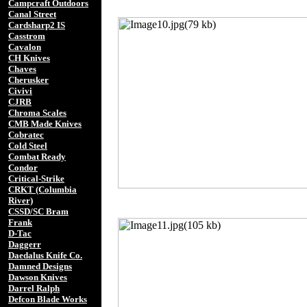
Campcraft Outdoors
Canal Street
Cardsharp2 IS
Casstrom
Cavalon
CH Knives
Chaves
Cherusker
Civivi
CJRB
Chroma Scales
CMB Made Knives
Cobratec
Cold Steel
Combat Ready
Condor
Critical-Strike
CRKT (Columbia
River)
CSSD/SC Bram
Frank
D-Tac
Daggerr
Daedalus Knife Co.
Damned Designs
Dawson Knives
Darrel Ralph
Defcon Blade Works