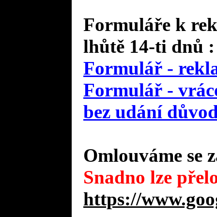
Formuláře k rek
lhůtě 14-ti dnů :
Formulář - rekl
Formulář - vráce
bez udání důvo
Omlouváme se za
Snadno lze přelo
https://www.goo