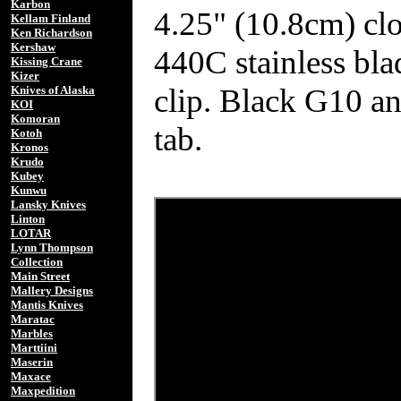
Karbon
4.25" (10.8cm) clo
Kellam Finland
Ken Richardson
Kershaw
440C stainless bla
Kissing Crane
Kizer
clip. Black G10 an
Knives of Alaska
KOI
Komoran
tab.
Kotoh
Kronos
Krudo
Kubey
Kunwu
Lansky Knives
Linton
LOTAR
Lynn Thompson
Collection
Main Street
Mallery Designs
Mantis Knives
Maratac
Marbles
Marttiini
Maserin
Maxace
Maxpedition