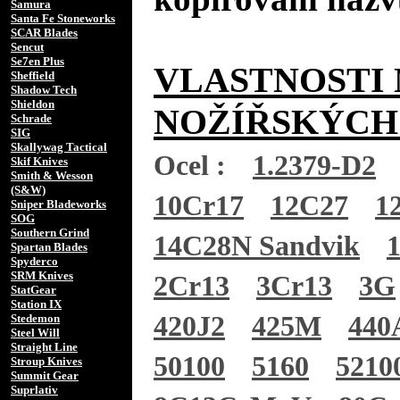
Samura
Santa Fe Stoneworks
SCAR Blades
Sencut
Se7en Plus
VLASTNOSTI 
Sheffield
Shadow Tech
Shieldon
NOŽÍŘSKÝCH
Schrade
SIG
Skallywag Tactical
Ocel :
1.2379-D2
Skif Knives
Smith & Wesson
(S&W)
10Cr17
12C27
1
Sniper Bladeworks
SOG
Southern Grind
14C28N Sandvik
Spartan Blades
Spyderco
SRM Knives
2Cr13
3Cr13
3G
StatGear
Station IX
420J2
425M
440
Stedemon
Steel Will
Straight Line
50100
5160
5210
Stroup Knives
Summit Gear
Suprlativ