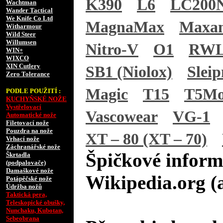
K390
L6
LC200
Wachtman
Wander Tactical
We Knife Co Ltd
MagnaMax
Maxa
Witharmour
Wild Steer
Willumsen
Nitro-V
O1
RWL
WIN+
WIXCO
XIN Cutlery
SB1 (Niolox)
Sleip
Zero Tolerance
Magic
T15
T5M
PODLE POUŽITÍ :
KUCHYŇSKÉ NOŽE
Vystřelovací
Vascowear
VG-1
Automatické nože
Filetovací nože
Pouzdra na nože
XT – 80 (XT – 70)
Vrhací nože
Záchranářské nože
Špičkové inform
Škrtadla
(podpalovače)
Damaškové nože
Wikipedia.org (
Potápěčské nože
Údržba nožů
Taktická pera,
Teleskopické obušky,
Nunchaku, Kubotan,
Sebeobrana