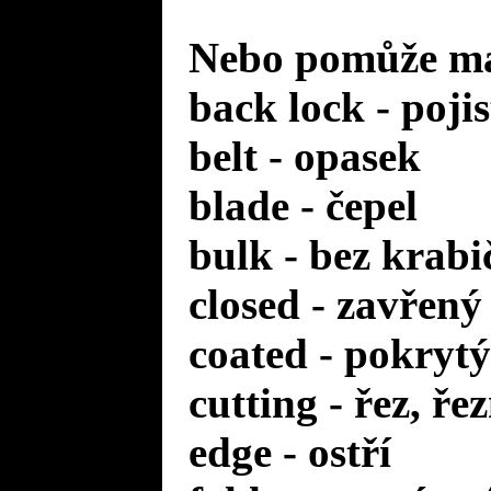
Nebo pomůže mal
back lock - poji
belt - opasek
blade - čepel
bulk - bez krabi
closed - zavřený
coated - pokrytý
cutting - řez, ře
edge - ostří