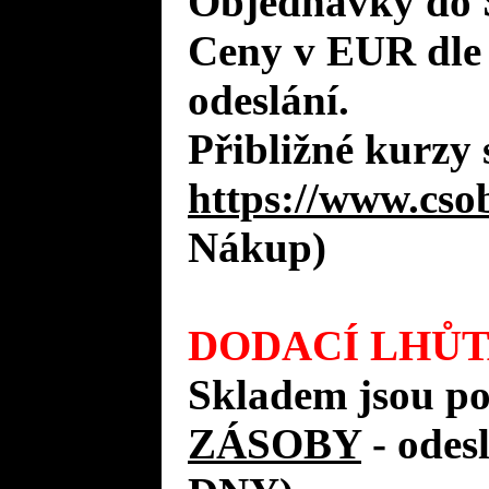
Objednávky do 
Ceny v EUR dle
odeslání.
Přibližné kurzy 
https://www.cso
Nákup)
DODACÍ LHŮT
Skladem jsou p
ZÁSOBY
- ode