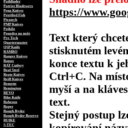
Pathfinder
Patriot Bladewerx
https://www.goo
Pena Knives
Petrified Fish
Piratech
PMP Knives
Poikilo
Pouzdra na nože
Text který chcet
Pro Tech
Quartermaster
stisknutém levé
QSP Knife
RAMBO
Ranger Knives
konce textu k je
Rapax
RAT Cutlery
Real Steel
Ctrl+C. Na místo
Reate Knives
Reiff Knives
Remette
myší a na kláves
Remington
REVO
Rike Knife
text.
Robeson
Roper
Stejný postup lz
Rough Ryder
Rough Ryder Reserve
RUIKE
kopírování názv
S-TEC