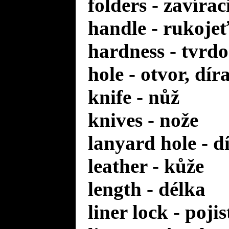
folders - zavírac
handle - rukoje
hardness - tvrdo
hole - otvor, dír
knife - nůž
knives - nože
lanyard hole - d
leather - kůže
length - délka
liner lock - poji