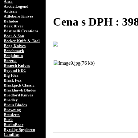
Anza
Arctic Legend
Artisan
Attleboro Knives
Cena s DPH : 3
Baladeo
Bark River
Bastinelli Creations
Bear & Son
Becker Knife & Tool
Begg Knives
Benchmark
Benjahmin
Beretta
Bestech Knives
Beyond EDC
Big Idea
Black Fox
Blackjack Classic
Blackhawk Blades
Bradford Knives
Bradley
Brous Blades
Browning
Brusletto
Buck
BucknBear
Byrd by Spyderco
Camillus