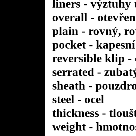
liners - výztuhy
overall - otevře
plain - rovný, r
pocket - kapesní
reversible klip 
serrated - zuba
sheath - pouzdr
steel - ocel
thickness - tlou
weight - hmotno