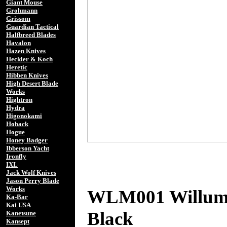
Giant Mouse
Grohmann
Grissom
Guardian Tactical
Halfbreed Blades
Havalon
Hazen Knives
Heckler & Koch
Heretic
Hibben Knives
High Desert Blade
Works
Hightron
Hydra
Higonokami
Hoback
Hogue
Honey Badger
Ibberson Yacht
Ironfly
IXL
Jack Wolf Knives
Jason Perry Blade
Works
WLM001 Willums
Ka-Bar
Kai USA
Black
Kanetsune
Kansept