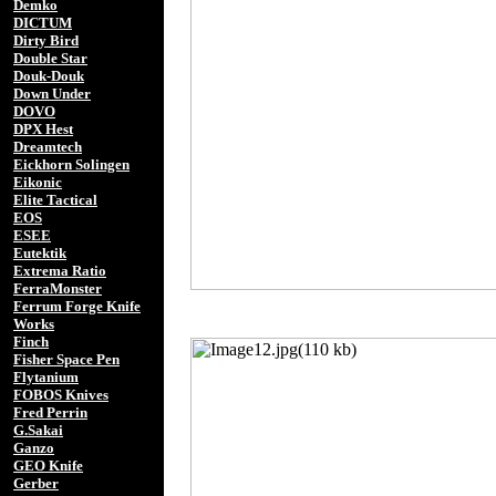
Demko
DICTUM
Dirty Bird
Double Star
Douk-Douk
Down Under
DOVO
DPX Hest
Dreamtech
Eickhorn Solingen
Eikonic
Elite Tactical
EOS
ESEE
Eutektik
Extrema Ratio
FerraMonster
Ferrum Forge Knife
Works
Finch
Fisher Space Pen
Flytanium
FOBOS Knives
Fred Perrin
G.Sakai
Ganzo
GEO Knife
Gerber