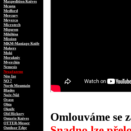
Maxpedition Knives
Mcusta
Medford
Mercury
Meyerco
Microtech
Miguron
Mikihisa
Mission
MKM-Maniago Knife
Makers
Moki
Morakniv
Myerchin
Nemesis
Nezařazeno
Nite Ize
NO 7
North Mountain
Blades
Nože-Nůž
Ocaso
Ohta
Oknife
Omlouváme se za
Old Hickory
Ontario Knives
OTTER-Messer
Snadno lze přelo
Outdoor Edge