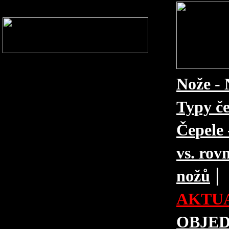
Nože - 
Typy če
Čepele 
vs. rovn
|
nožů
AKTUA
OBJE