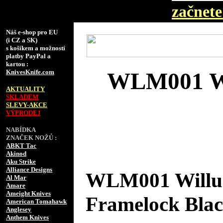
začnete 
Náš e-shop pro EU
(i CZ a SK)
s košíkem a možností
platby PayPal a
kartou :
KnivesKnife.com
WLM001 Wi
AKTUALITY
SKLADEM
SLEVY-AKCE
VÝPRODEJ
NABÍDKA
ZNAČEK NOŽŮ :
ABKT Tac
Akinod
Aku Strike
Alliance Designs
WLM001 Willu
Al Mar
Amare
Ameight Knives
Framelock Bla
American Tomahawk
Anglesey
Anthem Knives