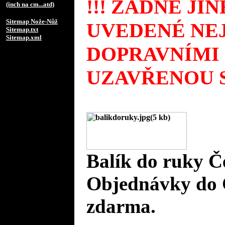
!!! ŽÁDNÉ JI
(inch na cm...atd)
Sitemap Nože-Nůž
UVEDENÉ NEJ
Sitemap.txt
Sitemap.xml
DOPRAVNÍMI
UZAVŘENOU S
Balík do ruky Č
Objednávky do 
zdarma.