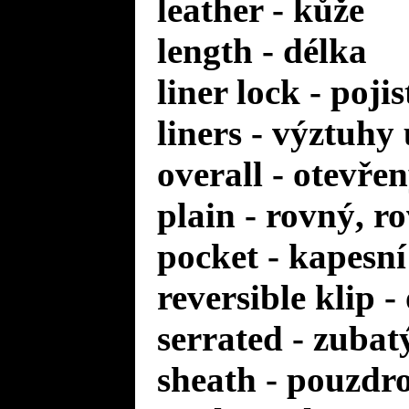
leather - kůže
length - délka
liner lock - poji
liners - výztuhy
overall - otevře
plain - rovný, r
pocket - kapesní
reversible klip 
serrated - zuba
sheath - pouzdr