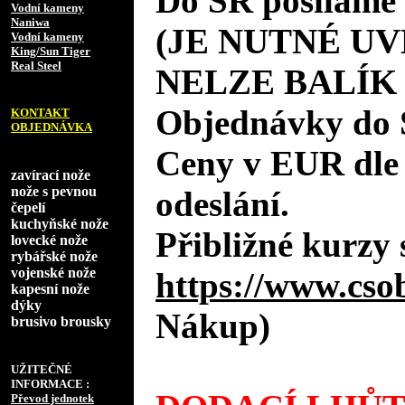
Do SR posíláme 
Vodní kameny
Naniwa
(JE NUTNÉ UV
Vodní kameny
King/Sun Tiger
Real Steel
NELZE BALÍK
Objednávky do 
KONTAKT
OBJEDNÁVKA
Ceny v EUR dle
zavírací nože
nože s pevnou
odeslání.
čepelí
kuchyňské nože
Přibližné kurzy 
lovecké nože
rybářské nože
vojenské nože
https://www.cso
kapesní nože
dýky
Nákup)
brusivo brousky
UŽITEČNÉ
INFORMACE :
Převod jednotek