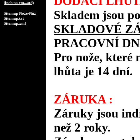
DODACÍ LHŮT
(inch na cm...atd)
Skladem jsou po
Sitemap Nože-Nůž
Sitemap.txt
Sitemap.xml
SKLADOVÉ Z
PRACOVNÍ DN
Pro nože, které 
lhůta je 14 dní.
ZÁRUKA :
Záruky jsou ind
než 2 roky.