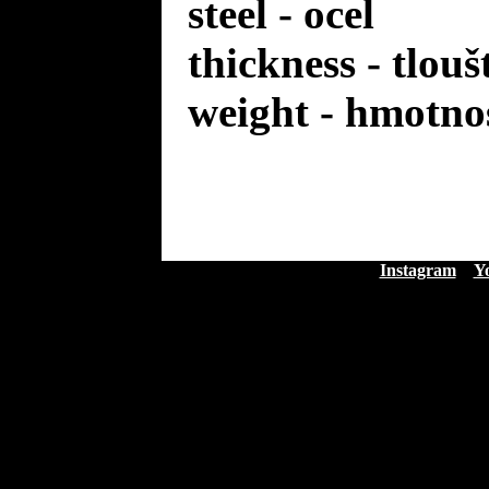
steel - ocel
thickness - tlou
weight - hmotno
Instagram
Y