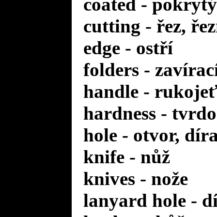
coated - pokrytý
cutting - řez, ře
edge - ostří
folders - zavírac
handle - rukoje
hardness - tvrdo
hole - otvor, dír
knife - nůž
knives - nože
lanyard hole - d