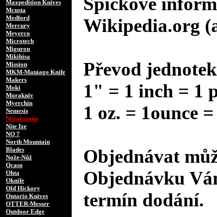
Špičkové inform
Maxpedition Knives
Mcusta
Medford
Wikipedia.org (
Mercury
Meyerco
Microtech
Miguron
Mikihisa
Převod jednotek
Mission
MKM-Maniago Knife
Makers
1" = 1 inch = 1 
Moki
Morakniv
Myerchin
1 oz. = 1ounce =
Nemesis
Nezařazeno
Nite Ize
NO 7
North Mountain
Blades
Objednávat může
Nože-Nůž
Ocaso
Objednávku Vám
Ohta
Oknife
Old Hickory
termín dodání.
Ontario Knives
OTTER-Messer
Outdoor Edge