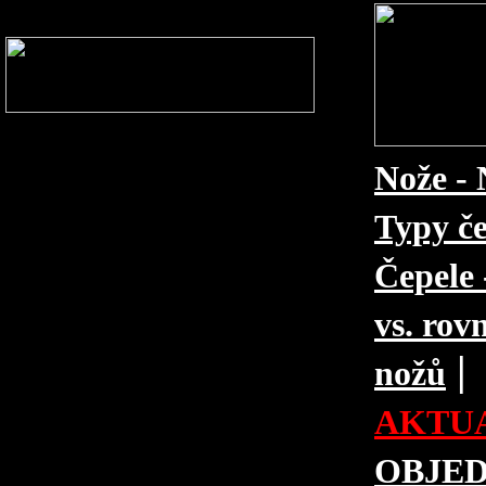
Nože - 
Typy če
Čepele 
vs. rovn
|
nožů
AKTUA
OBJE