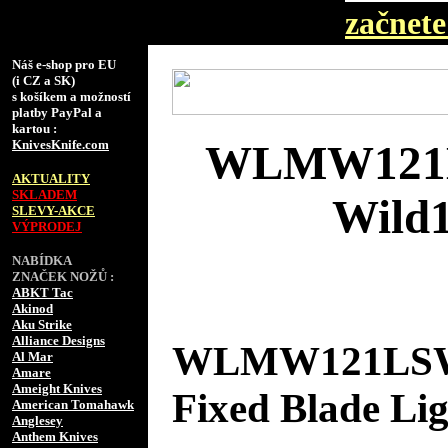
začnete 
Náš e-shop pro EU
(i CZ a SK)
s košíkem a možností
platby PayPal a
kartou :
KnivesKnife.com
WLMW121LS
AKTUALITY
SKLADEM
Wild1
SLEVY-AKCE
VÝPRODEJ
NABÍDKA
ZNAČEK NOŽŮ :
ABKT Tac
Akinod
Aku Strike
Alliance Designs
WLMW121LSW W
Al Mar
Amare
Ameight Knives
Fixed Blade Li
American Tomahawk
Anglesey
Anthem Knives