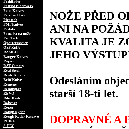
Pathfinder
Patriot Bladewerx
Pena Knives
NOŽE PŘED 
Petrified Fish
Piratech
PMP Knives
ANI NA POŽÁD
Poikilo
Pouzdra na nože
KVALITA JE 
Pro Tech
Quartermaster
QSP Knife
JEHO VÝSTUP
RAMBO
Ranger Knives
Rapax
RAT Cutlery
Real Steel
Reate Knives
Odesláním objed
Reiff Knives
Remette
Remington
starší 18-ti let.
REVO
Rike Knife
Robeson
Roper
Rough Ryder
DOPRAVNÉ A B
Rough Ryder Reserve
RUIKE
S-TEC