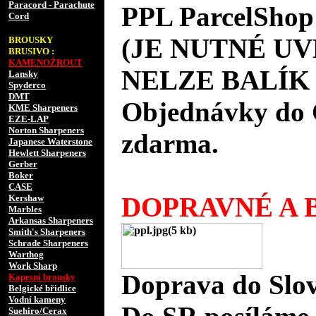
Paracord - Parachute
PPL ParcelShop
Cord
(JE NUTNÉ UV
BROUSKY
BRUSIVO :
KAMENOŽROUT
NELZE BALÍK 
Lansky
Spyderco
DMT
Objednávky do 
KME Sharpeners
EZE-LAP
Norton Sharpeners
zdarma.
Japanese Waterstone
Hewlett Sharpeners
Gerber
Boker
CASE
DOPRAVNÉ A B
Kershaw
Marbles
Arkansas Sharpeners
Smith's Sharpeners
Schrade Sharpeners
Warthog
Work Sharp
Doprava do Slov
Kapesní brousky
Belgické břidlice
Vodní kameny
Suehiro/Cerax