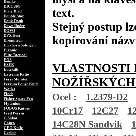
Demko
DICTUM
text.
Dirty Bird
Double Star
Douk-Douk
Stejný postup lz
Down Under
DOVO
DPX Hest
kopírování názv
Dreamtech
Eickhorn Solingen
Eikonic
Elite Tactical
EOS
VLASTNOSTI 
ESEE
Eutektik
Extrema Ratio
NOŽÍŘSKÝCH
FerraMonster
Ferrum Forge Knife
Works
Finch
Ocel :
1.2379-D2
Fisher Space Pen
Flytanium
10Cr17
12C27
1
FOBOS Knives
Fred Perrin
G.Sakai
14C28N Sandvik
Ganzo
GEO Knife
Gerber