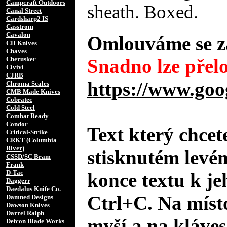
Campcraft Outdoors
sheath. Boxed.
Canal Street
Cardsharp2 IS
Casstrom
Cavalon
Omlouváme se za
CH Knives
Chaves
Cherusker
Snadno lze přelo
Civivi
CJRB
https://www.goo
Chroma Scales
CMB Made Knives
Cobratec
Cold Steel
Combat Ready
Condor
Text který chcet
Critical-Strike
CRKT (Columbia
River)
stisknutém levé
CSSD/SC Bram
Frank
D-Tac
konce textu k je
Daggerr
Daedalus Knife Co.
Ctrl+C. Na místo
Damned Designs
Dawson Knives
Darrel Ralph
myší a na kláves
Defcon Blade Works