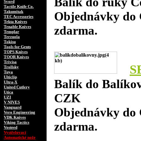
Balík do ruky Č
Svord
Tactile Knife Co.
Takumitak
Objednávky do 
TEC Accessories
Tekta Knives
zdarma.
Tenable Knives
Templar
Terzuola
Tokisu
Tools for Gents
TOPS Knives
TOOR Knives
Trivisa
S
Trollsky
Tuya
Ulticlip
Balík do Balíko
Ultra-X
United Cutlery
Utica
CZK
UZI
V NIVES
Vanguard
Objednávky do 
Vero Engineering
VDK Knives
zdarma.
Viking Tactics
Vosteed
Vystřelovací
Automatické nože