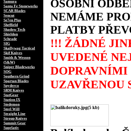
OSOBNÍ ODBĚ
Samura
Santa Fe Stoneworks
SCAR Blades
NEMÁME PROD
Sencut
Se7en Plus
Sheffield
PLATBY PŘEV
Shadow Tech
Shieldon
Schrade
!!! ŽÁDNÉ JI
SIG
Skallywag Tactical
UVEDENÉ NEJ
Skif Knives
Smith & Wesson
(S&W)
DOPRAVNÍMI
Sniper Bladeworks
SOG
Southern Grind
UZAVŘENOU S
Spartan Blades
Spyderco
SRM Knives
StatGear
Station IX
Stedemon
Steel Will
Straight Line
Stroup Knives
Summit Gear
Suprlativ