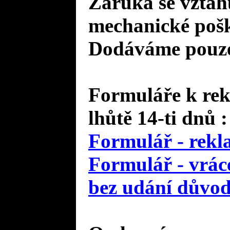
Záruka se vztah
mechanické pošk
Dodáváme pouze 
Formuláře k rek
lhůtě 14-ti dnů :
Formulář - rekl
Formulář - vráce
bez udání důvo