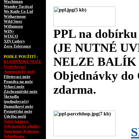
Wachtman
Wander Tactical
We Knife Co Ltd
Witharmour
Wild Steer
Willumsen
PPL na dobírku
WIN+
WIXCO
XIN Cutlery
(JE NUTNÉ UV
Zero Tolerance
PODLE POUŽITÍ :
NELZE BALÍK 
KUCHYŇSKÉ NOŽE
Vystřelovací
Objednávky do 
Automatické nože
Filetovací nože
Pouzdra na nože
zdarma.
Vrhací nože
Záchranářské nože
Škrtadla
(podpalovače)
Damaškové nože
Potápěčské nože
Údržba nožů
Taktická pera,
Teleskopické obušky,
S
Nunchaku, Kubotan,
Sebeobrana