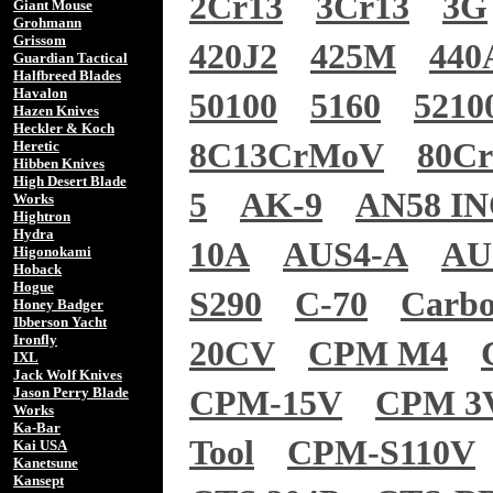
2Cr13
3Cr13
3G
Giant Mouse
Grohmann
Grissom
420J2
425M
440
Guardian Tactical
Halfbreed Blades
Havalon
50100
5160
5210
Hazen Knives
Heckler & Koch
8C13CrMoV
80C
Heretic
Hibben Knives
High Desert Blade
5
AK-9
AN58 I
Works
Hightron
Hydra
10A
AUS4-A
AU
Higonokami
Hoback
Hogue
S290
C-70
Carb
Honey Badger
Ibberson Yacht
Ironfly
20CV
CPM M4
IXL
Jack Wolf Knives
Jason Perry Blade
CPM-15V
CPM 3
Works
Ka-Bar
Tool
CPM-S110V
Kai USA
Kanetsune
Kansept