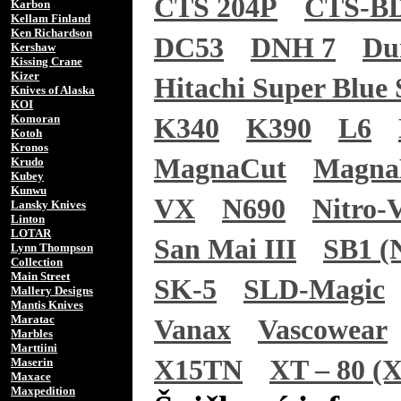
CTS 204P
CTS-B
Karbon
Kellam Finland
Ken Richardson
DC53
DNH 7
Du
Kershaw
Kissing Crane
Kizer
Hitachi Super Blue 
Knives of Alaska
KOI
Komoran
K340
K390
L6
Kotoh
Kronos
MagnaCut
Magn
Krudo
Kubey
Kunwu
VX
N690
Nitro-
Lansky Knives
Linton
LOTAR
San Mai III
SB1 (N
Lynn Thompson
Collection
Main Street
SK-5
SLD-Magic
Mallery Designs
Mantis Knives
Maratac
Vanax
Vascowear
Marbles
Marttiini
X15TN
XT – 80 (X
Maserin
Maxace
Maxpedition