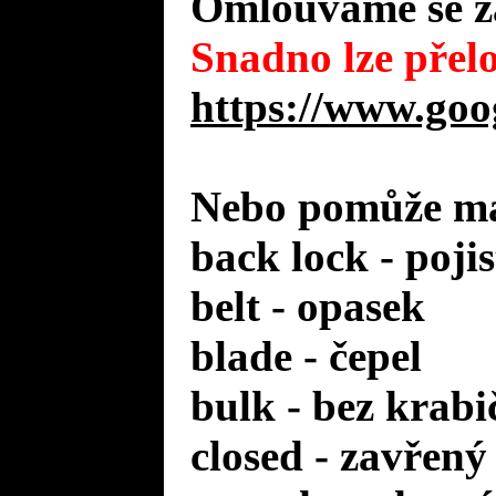
Omlouváme se za
Snadno lze přelo
https://www.goo
Nebo pomůže mal
back lock - poji
belt - opasek
blade - čepel
bulk - bez krabi
closed - zavřený