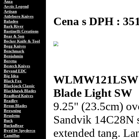
Anza
Arctic Legend
Artisan
Attleboro Knives
Cena s DPH : 3
Baladeo
Bark River
Bastinelli Creations
Bear & Son
Becker Knife & Tool
Begg Knives
Benchmark
Benjahmin
Beretta
Bestech Knives
Beyond EDC
WLMW121LSW Wi
Big Idea
Black Fox
Blackjack Classic
Blade Light SW
Blackhawk Blades
Bradford Knives
Bradley
9.25" (23.5cm) ove
Brous Blades
Browning
Sandvik 14C28N st
Brusletto
Buck
BucknBear
extended tang. Lan
Byrd by Spyderco
Camillus