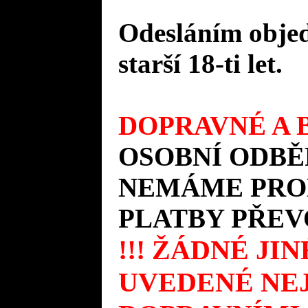
Odesláním objed
starší 18-ti let.
DOPRAVNÉ A B
OSOBNÍ ODBĚ
NEMÁME PROD
PLATBY PŘEV
!!! ŽÁDNÉ JI
UVEDENÉ NEJ