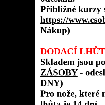
Přibližné kurzy 
https://www.cso
Nákup)
DODACÍ LHŮT
Skladem jsou p
ZÁSOBY
- ode
DNY)
Pro nože, které 
lhůta je 14 dní.