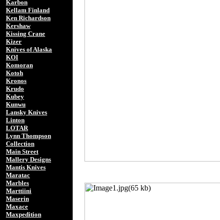
Karbon
Kellam Finland
Ken Richardson
Kershaw
Kissing Crane
Kizer
Knives of Alaska
KOI
Komoran
Kotoh
Kronos
Krudo
Kubey
Kunwu
Lansky Knives
Linton
LOTAR
Lynn Thompson
Collection
Main Street
Mallery Designs
Mantis Knives
Maratac
Marbles
Marttiini
Maserin
Maxace
Maxpedition