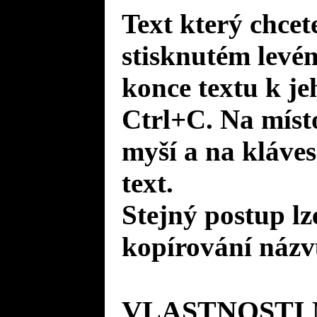
Text který chcet
stisknutém levé
konce textu k je
Ctrl+C. Na místo
myší a na kláves
text.
Stejný postup lz
kopírování názv
VLASTNOSTI 