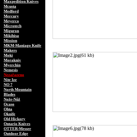
Maxpedition Knives
Mcusta
Medford
Mercury
Meyerco
Microtech
Miguron
Mikihisa
Mission
MKM-Maniago Knife
Makers
Moki
Morakniv
Myerchin
Nemesis
Nezařazeno
Nite Ize
NO 7
North Mountain
Blades
Nože-Nůž
Ocaso
Ohta
Oknife
Old Hickory
Ontario Knives
OTTER-Messer
Outdoor Edge