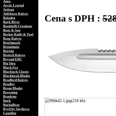
Anza
Arctic Legend
Artisan
Attleboro Knives
Cena s DPH :
52
Baladeo
Bark River
Bastinelli Creations
Bear & Son
Becker Knife & Tool
Begg Knives
Benchmark
Benjahmin
Beretta
Bestech Knives
Beyond EDC
Big Idea
Black Fox
Blackjack Classic
Blackhawk Blades
Bradford Knives
Bradley
Brous Blades
Browning
Brusletto
Buck
BucknBear
Byrd by Spyderco
Camillus