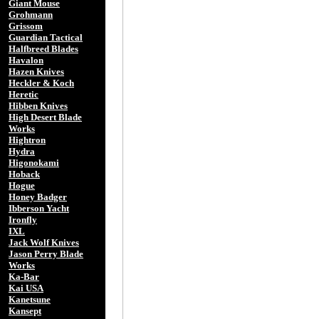
Giant Mouse
Grohmann
Grissom
Guardian Tactical
Halfbreed Blades
Havalon
Hazen Knives
Heckler & Koch
Heretic
Hibben Knives
High Desert Blade
Works
Hightron
Hydra
Higonokami
Hoback
Hogue
Honey Badger
Ibberson Yacht
Ironfly
IXL
Jack Wolf Knives
Jason Perry Blade
Works
Ka-Bar
Kai USA
Kanetsune
Kansept