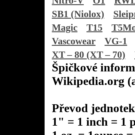
Nitro-V
O1
RWL
SB1 (Niolox)
Sleip
Magic
T15
T5M
Vascowear
VG-1
XT – 80 (XT – 70)
Špičkové inform
Wikipedia.org (
Převod jednotek
1" = 1 inch = 1 