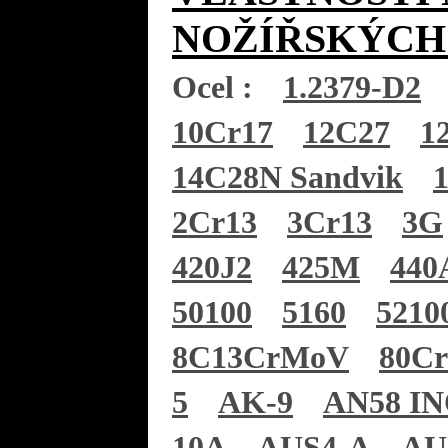
NOŽÍŘSKÝCH
Ocel :
1.2379-D2
10Cr17
12C27
1
14C28N Sandvik
2Cr13
3Cr13
3G
420J2
425M
440
50100
5160
5210
8C13CrMoV
80C
5
AK-9
AN58 I
10A
AUS4-A
AU