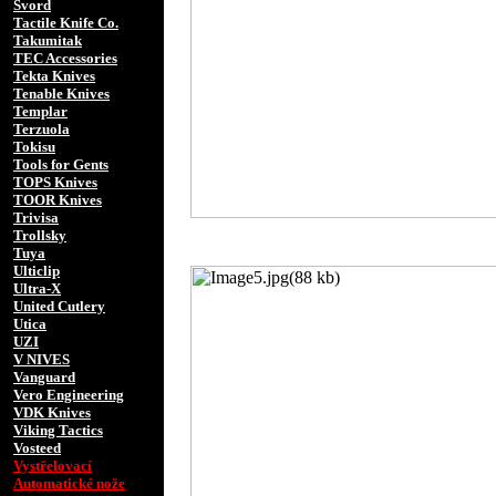
Svord
Tactile Knife Co.
Takumitak
TEC Accessories
Tekta Knives
Tenable Knives
Templar
Terzuola
Tokisu
Tools for Gents
TOPS Knives
TOOR Knives
Trivisa
Trollsky
Tuya
Ulticlip
Ultra-X
United Cutlery
Utica
UZI
V NIVES
Vanguard
Vero Engineering
VDK Knives
Viking Tactics
Vosteed
Vystřelovací
Automatické nože