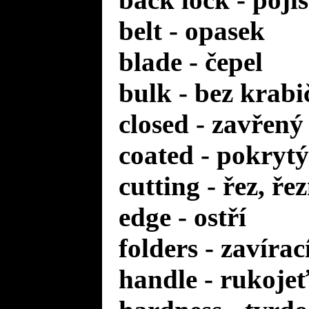
belt - opasek
blade - čepel
bulk - bez krabi
closed - zavřený
coated - pokrytý
cutting - řez, ře
edge - ostří
folders - zavírac
handle - rukoje