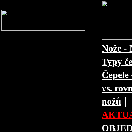
Nože - 
Typy če
Čepele 
vs. rovn
|
nožů
AKTUA
OBJE