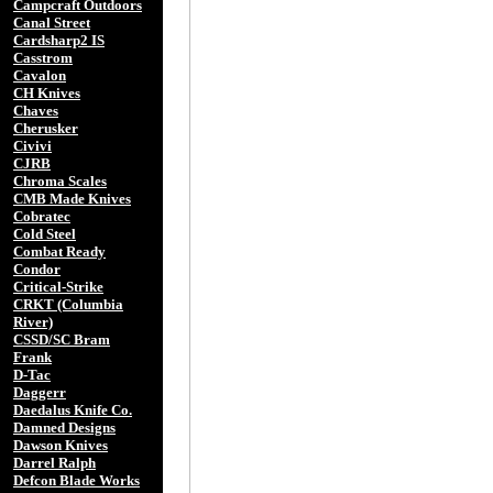
Campcraft Outdoors
Canal Street
Cardsharp2 IS
Casstrom
Cavalon
CH Knives
Chaves
Cherusker
Civivi
CJRB
Chroma Scales
CMB Made Knives
Cobratec
Cold Steel
Combat Ready
Condor
Critical-Strike
CRKT (Columbia
River)
CSSD/SC Bram
Frank
D-Tac
Daggerr
Daedalus Knife Co.
Damned Designs
Dawson Knives
Darrel Ralph
Defcon Blade Works