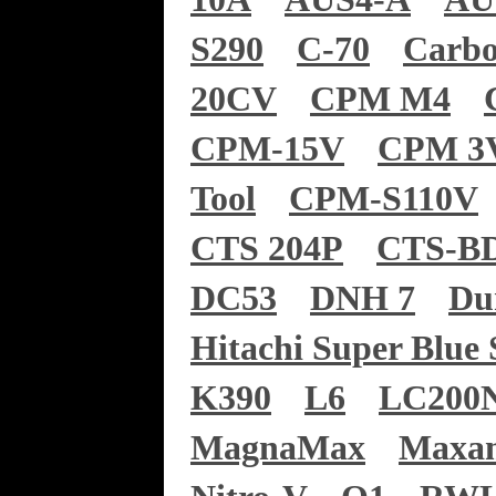
S290
C-70
Carb
20CV
CPM M4
CPM-15V
CPM 3
Tool
CPM-S110V
CTS 204P
CTS-B
DC53
DNH 7
Du
Hitachi Super Blue 
K390
L6
LC200
MagnaMax
Maxa