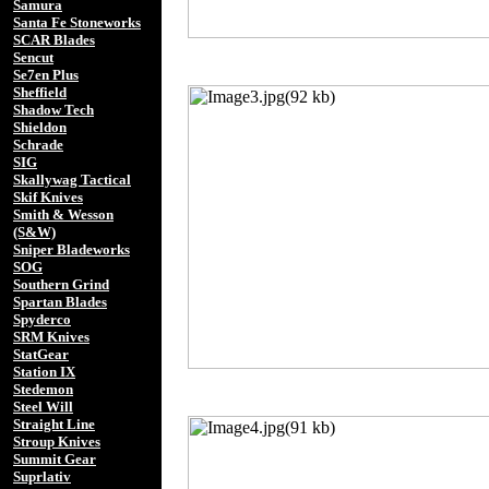
Samura
Santa Fe Stoneworks
SCAR Blades
Sencut
Se7en Plus
Sheffield
Shadow Tech
Shieldon
Schrade
SIG
Skallywag Tactical
Skif Knives
Smith & Wesson
(S&W)
Sniper Bladeworks
SOG
Southern Grind
Spartan Blades
Spyderco
SRM Knives
StatGear
Station IX
Stedemon
Steel Will
Straight Line
Stroup Knives
Summit Gear
Suprlativ