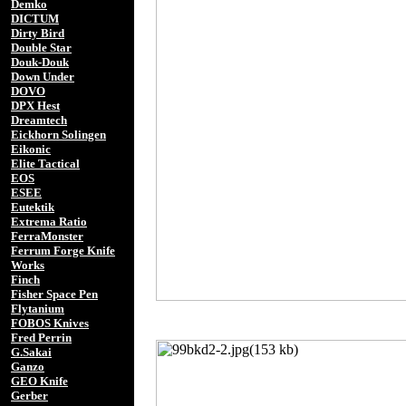
Demko
DICTUM
Dirty Bird
Double Star
Douk-Douk
Down Under
DOVO
DPX Hest
Dreamtech
Eickhorn Solingen
Eikonic
Elite Tactical
EOS
ESEE
Eutektik
Extrema Ratio
FerraMonster
Ferrum Forge Knife
Works
Finch
Fisher Space Pen
Flytanium
FOBOS Knives
Fred Perrin
G.Sakai
Ganzo
GEO Knife
Gerber