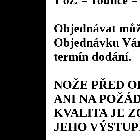
1 oz. = 1ounce =
Objednávat může
Objednávku Vám
termín dodání.
NOŽE PŘED 
ANI NA POŽÁD
KVALITA JE 
JEHO VÝSTUP