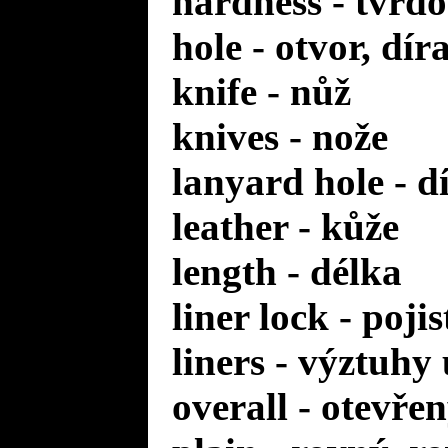
hardness - tvrdo
hole - otvor, dír
knife - nůž
knives - nože
lanyard hole - d
leather - kůže
length - délka
liner lock - poji
liners - výztuhy
overall - otevře