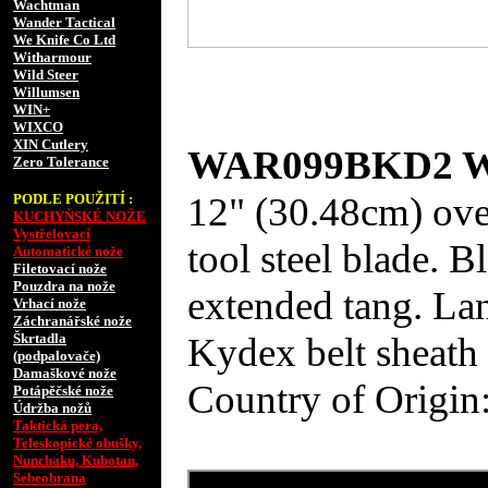
Wachtman
Wander Tactical
We Knife Co Ltd
Witharmour
Wild Steer
Willumsen
WIN+
WIXCO
XIN Cutlery
WAR099BKD2 Wit
Zero Tolerance
12" (30.48cm) ove
PODLE POUŽITÍ :
KUCHYŇSKÉ NOŽE
Vystřelovací
tool steel blade. B
Automatické nože
Filetovací nože
Pouzdra na nože
extended tang. Lan
Vrhací nože
Záchranářské nože
Kydex belt sheath 
Škrtadla
(podpalovače)
Damaškové nože
Country of Origin
Potápěčské nože
Údržba nožů
Taktická pera,
Teleskopické obušky,
Nunchaku, Kubotan,
Sebeobrana