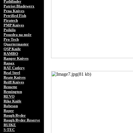
Pathfinder
Patriot Bladewerx
Pena Knives
Petrified Fish
Piratech
PMP Knives
Poikilo
Pouzdra na nože
Pro Tech
Quartermaster
QSP Knife
RAMBO
Ranger Knives
Rapax
RAT Cutlery
Real Steel
Reate Knives
Reiff Knives
Remette
Remington
REVO
Rike Knife
Robeson
Roper
Rough Ryder
Rough Ryder Reserve
RUIKE
S-TEC