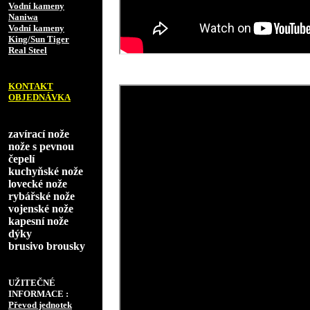
Vodní kameny
Naniwa
Vodní kameny
King/Sun Tiger
Real Steel
KONTAKT
OBJEDNÁVKA
zavírací nože
nože s pevnou
čepelí
kuchyňské nože
lovecké nože
rybářské nože
vojenské nože
kapesní nože
dýky
brusivo brousky
UŽITEČNÉ
INFORMACE :
Převod jednotek