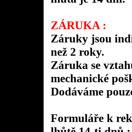
ZÁRUKA :
Záruky jsou ind
než 2 roky.
Záruka se vztah
mechanické pošk
Dodáváme pouze 
Formuláře k rek
lhůtě 14-ti dnů :