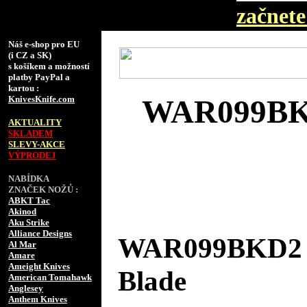
začnete 
Náš e-shop pro EU
(i CZ a SK)
s košíkem a možností
platby PayPal a
kartou :
KnivesKnife.com
WAR099BKD
AKTUALITY
SKLADEM
SLEVY-AKCE
VÝPRODEJ
NABÍDKA
ZNAČEK NOŽŮ :
ABKT Tac
Akinod
Aku Strike
Alliance Designs
WAR099BKD2 W
Al Mar
Amare
Ameight Knives
Blade
American Tomahawk
Anglesey
Anthem Knives