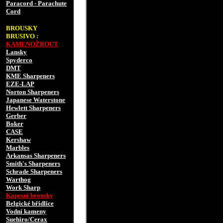
Paracord - Parachute
Cord
BROUSKY
BRUSIVO :
KAMENOŽROUT
Lansky
Spyderco
DMT
KME Sharpeners
EZE-LAP
Norton Sharpeners
Japanese Waterstone
Hewlett Sharpeners
Gerber
Boker
CASE
Kershaw
Marbles
Arkansas Sharpeners
Smith's Sharpeners
Schrade Sharpeners
Warthog
Work Sharp
Kapesní brousky
Belgické břidlice
Vodní kameny
Suehiro/Cerax