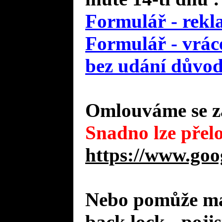
Formulář - rekl
Formulář - vráce
bez udání důvo
Omlouváme se za
Snadno lze přelo
https://www.goo
Nebo pomůže mal
back lock - poji