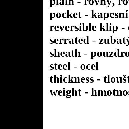
plain - rovný, r
pocket - kapesní
reversible klip 
serrated - zuba
sheath - pouzdr
steel - ocel
thickness - tlou
weight - hmotno